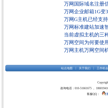
万网国际域名注册
万网企业邮箱1G变
万网G主机已经支持fs
万网标准建站加速
当前虚拟主机的三
万网空间为何要使用
万网主机万网空间
|
|
站点地图
关于我们
工作机
Copyrigh
咨询电话：010-51661675 ， 186019416
客服QQ：
[