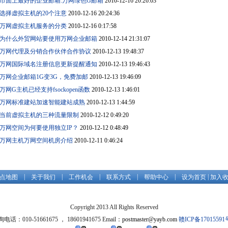
市面上最好的企业邮箱:万网绿色G邮箱
2010-12-16 20:26:03
选择虚拟主机的20个注意
2010-12-16 20:24:36
万网虚拟主机服务的分类
2010-12-16 0:17:58
为什么外贸网站要使用万网企业邮箱
2010-12-14 21:31:07
万网代理及分销合作伙伴合作协议
2010-12-13 19:48:37
万网国际域名注册信息更新提醒通知
2010-12-13 19:46:43
万网企业邮箱1G变3G，免费加邮
2010-12-13 19:46:09
万网G主机已经支持fsockopen函数
2010-12-13 1:46:01
万网标准建站加速智能建站成熟
2010-12-13 1:44:59
当前虚拟主机的三种流量限制
2010-12-12 0:49:20
万网空间为何要使用独立IP？
2010-12-12 0:48:49
万网主机万网空间机房介绍
2010-12-11 0:46:24
|
|
|
|
|
|
点地图
关于我们
工作机会
联系方式
帮助中心
设为首页
加入
Copyright 2013 All Rights Reserved
电话：010-51661675 ， 18601941675 Email：
postmaster@yayb.com
赣ICP备17015591