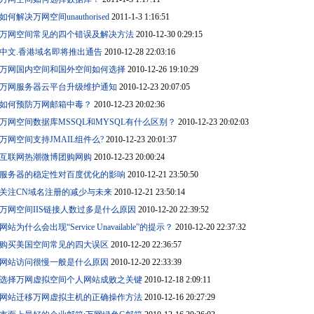
如何解决万网空间unauthorised
2011-1-3 1:16:51
万网空间常见的四个错误及解决方法
2010-12-30 0:29:15
中文.香港域名即将推出通告
2010-12-28 22:03:16
万网国内空间和国外空间如何选择
2010-12-26 19:10:29
万网服务器云平台升级维护通知
2010-12-23 20:07:05
如何预防万网邮箱中毒？
2010-12-23 20:02:36
万网空间数据库MSSQL和MYSQL有什么区别？
2010-12-23 20:02:03
万网空间支持JMAIL组件么?
2010-12-23 20:01:37
互联网热潮微博团购网购
2010-12-23 20:00:24
服务器的稳定性对百度优化的影响
2010-12-21 23:50:50
关注CN域名注册的减少与未来
2010-12-21 23:50:14
万网空间IIS链接人数过多是什么原因
2010-12-20 22:39:52
网站为什么会出现“Service Unavailable”的提示？
2010-12-20 22:37:32
购买美国空间常见的四大误区
2010-12-20 22:36:57
网站访问很慢一般是什么原因
2010-12-20 22:33:39
选择万网虚拟空间个人网站成败之关键
2010-12-18 2:09:11
网站迁移万网虚拟主机的正确操作方法
2010-12-16 20:27:29