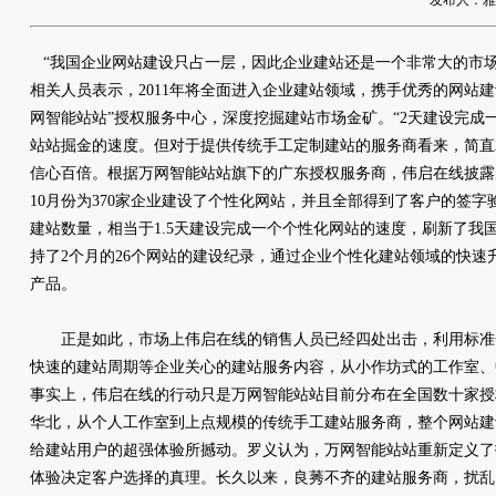
发布人：雅友网
“我国企业网站建设只占一层，因此企业建站还是一个非常大的市场
相关人员表示，2011年将全面进入企业建站领域，携手优秀的网站
网智能站站”授权服务中心，深度挖掘建站市场金矿。“2天建设完成
站站掘金的速度。但对于提供传统手工定制建站的服务商看来，简直
信心百倍。根据万网智能站站旗下的广东授权服务商，伟启在线披露
10月份为370家企业建设了个性化网站，并且全部得到了客户的签字
建站数量，相当于1.5天建设完成一个个性化网站的速度，刷新了我
持了2个月的26个网站的建设纪录，通过企业个性化建站领域的快速
产品。
正是如此，市场上伟启在线的销售人员已经四处出击，利用标准
快速的建站周期等企业关心的建站服务内容，从小作坊式的工作室、
事实上，伟启在线的行动只是万网智能站站目前分布在全国数十家授
华北，从个人工作室到上点规模的传统手工建站服务商，整个网站建
给建站用户的超强体验所撼动。罗义认为，万网智能站站重新定义了
体验决定客户选择的真理。长久以来，良莠不齐的建站服务商，扰乱