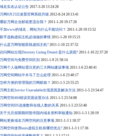
域名实名认证公告
2017-3-20 13:24:28
万网8月25日凌晨官网系统升级
2012-8-24 20:13:41
哪款万网企业邮箱更适合我？
2011-1-20 19:17:26
不加www的域名，网站为什么不能访问？
2011-1-20 19:15:52
新手选购虚拟主机必须做的事情
2011-1-20 19:15:21
什么是万网智能双线虚拟主机?
2011-1-10 22:37:52
访问网站出现Directory Listing Denied 是什么原因?
2011-1-10 22:37:20
万网空间与免费空间区别
2011-1-9 21:58:14
万网个人做网站需注意的三大网站建设事项
2011-1-6 23:40:41
万网空间网站中木马了怎么处理
2011-1-6 23:40:17
怎样方便的管理我的万网邮箱？
2011-1-5 23:55:25
万网主机Service Unavailable出现原因及解决方法
2011-1-5 23:54:47
万网空间404错误页面设置办法
2011-1-5 23:54:08
万网空间IIS连接数和在线人数的关系
2011-1-5 23:53:40
关于元旦假期期间暂停国内域名资料审核通知
2011-1-3 1:20:19
网站更换域名万网空间的注意事项
2011-1-3 1:18:37
万网空间使用unix虚拟主机有哪些优点?
2011-1-3 1:17:36
万网空间如何选择数据库？
2011-1-3 1:17:11