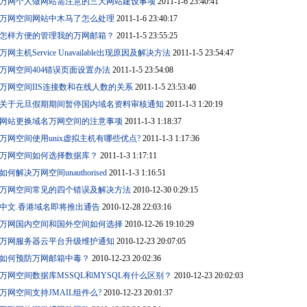
万网个人做网站需注意的三大网站建设事项
2011-1-6 23:40:41
万网空间网站中木马了怎么处理
2011-1-6 23:40:17
怎样方便的管理我的万网邮箱？
2011-1-5 23:55:25
万网主机Service Unavailable出现原因及解决方法
2011-1-5 23:54:47
万网空间404错误页面设置办法
2011-1-5 23:54:08
万网空间IIS连接数和在线人数的关系
2011-1-5 23:53:40
关于元旦假期期间暂停国内域名资料审核通知
2011-1-3 1:20:19
网站更换域名万网空间的注意事项
2011-1-3 1:18:37
万网空间使用unix虚拟主机有哪些优点?
2011-1-3 1:17:36
万网空间如何选择数据库？
2011-1-3 1:17:11
如何解决万网空间unauthorised
2011-1-3 1:16:51
万网空间常见的四个错误及解决方法
2010-12-30 0:29:15
中文.香港域名即将推出通告
2010-12-28 22:03:16
万网国内空间和国外空间如何选择
2010-12-26 19:10:29
万网服务器云平台升级维护通知
2010-12-23 20:07:05
如何预防万网邮箱中毒？
2010-12-23 20:02:36
万网空间数据库MSSQL和MYSQL有什么区别？
2010-12-23 20:02:03
万网空间支持JMAIL组件么?
2010-12-23 20:01:37