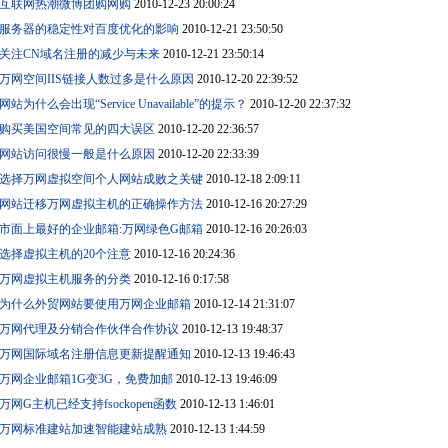
互联网热潮微博团购网购
2010-12-23 20:00:24
服务器的稳定性对百度优化的影响
2010-12-21 23:50:50
关注CN域名注册的减少与未来
2010-12-21 23:50:14
万网空间IIS链接人数过多是什么原因
2010-12-20 22:39:52
网站为什么会出现“Service Unavailable”的提示？
2010-12-20 22:37:32
购买美国空间常见的四大误区
2010-12-20 22:36:57
网站访问很慢一般是什么原因
2010-12-20 22:33:39
选择万网虚拟空间个人网站成败之关键
2010-12-18 2:09:11
网站迁移万网虚拟主机的正确操作方法
2010-12-16 20:27:29
市面上最好的企业邮箱:万网绿色G邮箱
2010-12-16 20:26:03
选择虚拟主机的20个注意
2010-12-16 20:24:36
万网虚拟主机服务的分类
2010-12-16 0:17:58
为什么外贸网站要使用万网企业邮箱
2010-12-14 21:31:07
万网代理及分销合作伙伴合作协议
2010-12-13 19:48:37
万网国际域名注册信息更新提醒通知
2010-12-13 19:46:43
万网企业邮箱1G变3G，免费加邮
2010-12-13 19:46:09
万网G主机已经支持fsockopen函数
2010-12-13 1:46:01
万网标准建站加速智能建站成熟
2010-12-13 1:44:59