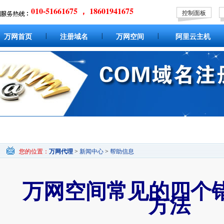
010-51661675 ， 18601941675
控制面板
|
|
|
万网首页
注册域名
万网空间
阿里云主机
您的位置：
万网代理
>
新闻中心
>
帮助信息
万网空间常见的四个
方法