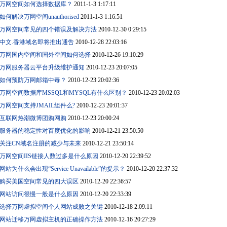
万网空间如何选择数据库？
2011-1-3 1:17:11
如何解决万网空间unauthorised
2011-1-3 1:16:51
万网空间常见的四个错误及解决方法
2010-12-30 0:29:15
中文.香港域名即将推出通告
2010-12-28 22:03:16
万网国内空间和国外空间如何选择
2010-12-26 19:10:29
万网服务器云平台升级维护通知
2010-12-23 20:07:05
如何预防万网邮箱中毒？
2010-12-23 20:02:36
万网空间数据库MSSQL和MYSQL有什么区别？
2010-12-23 20:02:03
万网空间支持JMAIL组件么?
2010-12-23 20:01:37
互联网热潮微博团购网购
2010-12-23 20:00:24
服务器的稳定性对百度优化的影响
2010-12-21 23:50:50
关注CN域名注册的减少与未来
2010-12-21 23:50:14
万网空间IIS链接人数过多是什么原因
2010-12-20 22:39:52
网站为什么会出现“Service Unavailable”的提示？
2010-12-20 22:37:32
购买美国空间常见的四大误区
2010-12-20 22:36:57
网站访问很慢一般是什么原因
2010-12-20 22:33:39
选择万网虚拟空间个人网站成败之关键
2010-12-18 2:09:11
网站迁移万网虚拟主机的正确操作方法
2010-12-16 20:27:29