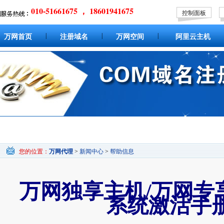
010-51661675 ， 18601941675
控制面板
|
|
|
万网首页
注册域名
万网空间
阿里云主机
您的位置：
万网代理
>
新闻中心
>
帮助信息
万网独享主机/万网专
系统激活手