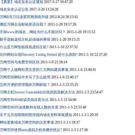
【重要】域名实名认证通知
2017-5-17 10:47:29
域名实名认证公告
2017-3-20 13:24:28
万网8月25日凌晨官网系统升级
2012-8-24 20:13:41
哪款万网企业邮箱更适合我？
2011-1-20 19:17:26
不加www的域名，网站为什么不能访问？
2011-1-20 19:15:52
新手选购虚拟主机必须做的事情
2011-1-20 19:15:21
什么是万网智能双线虚拟主机?
2011-1-10 22:37:52
访问网站出现Directory Listing Denied 是什么原因?
2011-1-10 22:37:20
万网空间与免费空间区别
2011-1-9 21:58:14
万网个人做网站需注意的三大网站建设事项
2011-1-6 23:40:41
万网空间网站中木马了怎么处理
2011-1-6 23:40:17
怎样方便的管理我的万网邮箱？
2011-1-5 23:55:25
万网主机Service Unavailable出现原因及解决方法
2011-1-5 23:54:47
万网空间404错误页面设置办法
2011-1-5 23:54:08
万网空间IIS连接数和在线人数的关系
2011-1-5 23:53:40
关于元旦假期期间暂停国内域名资料审核通知
2011-1-3 1:20:19
网站更换域名万网空间的注意事项
2011-1-3 1:18:37
万网空间使用unix虚拟主机有哪些优点?
2011-1-3 1:17:36