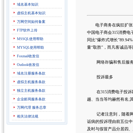
域名基本知识
虚拟主机基本知识
万网空间如何备案
电子商务在疯狂扩张业
FTP软件上传
中国电子商会315消费电
MSSQL使用帮助
同比“爆炸式增长”89.
量“取胜”，而凡客诚品
MYSQL使用帮助
Foxmail收发信
网络诈骗和售后服
Outlook收发信
域名注册服务条款
投诉最多
虚拟主机服务条款
独立主机服务条款
在315消费电子投诉网
企业邮局服务条款
越、当当等均赫然有名;其
万网代理
服务总章
记者注意到，随着网购
相关法律法规
诟病的投诉理由前五位中
及时与假冒产品分居四、