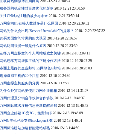
互联网热潮微博团购网购
2010-12-23 20:00:24
服务器的稳定性对百度优化的影响
2010-12-21 23:50:50
关注CN域名注册的减少与未来
2010-12-21 23:50:14
万网空间IIS链接人数过多是什么原因
2010-12-20 22:39:52
网站为什么会出现“Service Unavailable”的提示？
2010-12-20 22:37:32
购买美国空间常见的四大误区
2010-12-20 22:36:57
网站访问很慢一般是什么原因
2010-12-20 22:33:39
选择万网虚拟空间个人网站成败之关键
2010-12-18 2:09:11
网站迁移万网虚拟主机的正确操作方法
2010-12-16 20:27:29
市面上最好的企业邮箱:万网绿色G邮箱
2010-12-16 20:26:03
选择虚拟主机的20个注意
2010-12-16 20:24:36
万网虚拟主机服务的分类
2010-12-16 0:17:58
为什么外贸网站要使用万网企业邮箱
2010-12-14 21:31:07
万网代理及分销合作伙伴合作协议
2010-12-13 19:48:37
万网国际域名注册信息更新提醒通知
2010-12-13 19:46:43
万网企业邮箱1G变3G，免费加邮
2010-12-13 19:46:09
万网G主机已经支持fsockopen函数
2010-12-13 1:46:01
万网标准建站加速智能建站成熟
2010-12-13 1:44:59