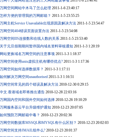
万网个人做网站需注意的三大网站建设事项
2011-1-6 23:40:41
万网空间网站中木马了怎么处理
2011-1-6 23:40:17
怎样方便的管理我的万网邮箱？
2011-1-5 23:55:25
万网主机Service Unavailable出现原因及解决方法
2011-1-5 23:54:47
万网空间404错误页面设置办法
2011-1-5 23:54:08
万网空间IIS连接数和在线人数的关系
2011-1-5 23:53:40
关于元旦假期期间暂停国内域名资料审核通知
2011-1-3 1:20:19
网站更换域名万网空间的注意事项
2011-1-3 1:18:37
万网空间使用unix虚拟主机有哪些优点?
2011-1-3 1:17:36
万网空间如何选择数据库？
2011-1-3 1:17:11
如何解决万网空间unauthorised
2011-1-3 1:16:51
万网空间常见的四个错误及解决方法
2010-12-30 0:29:15
中文.香港域名即将推出通告
2010-12-28 22:03:16
万网国内空间和国外空间如何选择
2010-12-26 19:10:29
万网服务器云平台升级维护通知
2010-12-23 20:07:05
如何预防万网邮箱中毒？
2010-12-23 20:02:36
万网空间数据库MSSQL和MYSQL有什么区别？
2010-12-23 20:02:03
万网空间支持JMAIL组件么?
2010-12-23 20:01:37