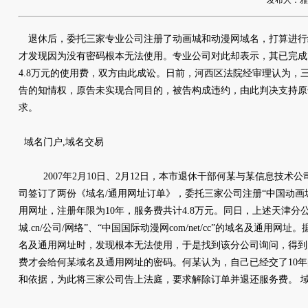
发布人：雅友网
退休后，委托三家专业公司注册了动画城和动漫网域名，打算进行
才发现因为没有密码根本无法使用。专业公司对此却表示，其已完成
4.8万元的使用费，双方由此成讼。日前，河西区法院经审理认为，
告的知情权，原告未实现合同目的，被告构成违约，由此判决支持原
求。
域名门户,域名交易
2007年2月10日、2月12日，本市退休干部何某与某信息技术
司签订了两份《域名/通用网址订单》，委托三家公司注册“中国动画
用网址，注册年限为10年，服务费共计4.8万元。同日，上述天津分
城.cn/公司/网络”、“中国国际动漫网com/net/cc”的域名及通用
名及通用网址时，发现根本无法使用，于是找到该分公司询问，得到的
费才会给何某域名及通用网址的密码。何某认为，自己已经交了10
和依据，为此将三家公司告上法庭，要求解除订单并退还服务费。 