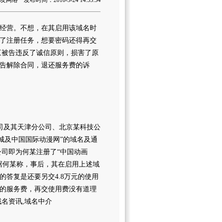
络 发布时间：2010-3-24 14:53:54
经营。不想，在其启用该域名时
了注册任务，想要密码还得再交
三被告违反了诚信原则，损害了原
告解除合同，退还服务费的诉
公司及其天津分公司、北京某科技公
城及中国国际动漫网”的域名及通
公司即为何某注册了“中国动画
网址。据何某称，事后，其在启用上述域
答复是还要另交4.8万元的使用
年的服务费，再交使用费没有道理
域名资讯,域名中介