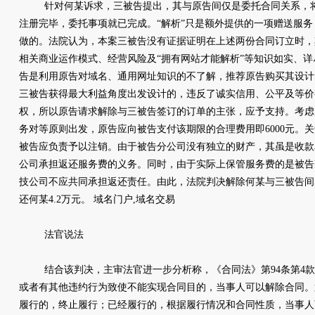
针对何某诉求，三被告提出，其与原告间仅是委托合同关系，将
注册完毕，委托事项就已完成。“解析”只是额外提供的一项赠送服务
做的。法院认为，本案三被告没有证据证明在上述两份合同订立时，
相关商业运作模式、经营风险及“拥有网站才能解析”等知识如实、
告是利用原告对域名、通用网址知识的不了解，推荐原告购买其设计
三被告获得最大利益角度出发设计的，违反了诚实信用、公平及等价
权，所以原告请求解除与三被告签订的订单的主张，应予支持。考虑
务对等原则出发，原告应向被告支付该期限的合理费用即6000元。
被告应负责予以注销。由于被告分公司没有独立的财产，其虽是收款
公司承担返还服务费的义务。同时，由于实际上保管服务费的是被告
技公司不应共同承担返还责任。由此，法院判决解除何某与三被告间
还何某4.2万元。 域名门户,域名交易
法官说法
结合该判决，主审法官进一步分析称，《合同法》第94条第4款
或者有其他违约行为致使不能实现合同目的，当事人可以解除合同。
履行的，终止履行；已经履行的，根据履行情况和合同性质，当事人