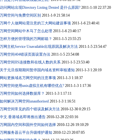
访问网站出现Directory Listing Denied 是什么原因?
2011-1-10 22:37:20
万网空间与免费空间区别
2011-1-9 21:58:14
万网个人做网站需注意的三大网站建设事项
2011-1-6 23:40:41
万网空间网站中木马了怎么处理
2011-1-6 23:40:17
怎样方便的管理我的万网邮箱？
2011-1-5 23:55:25
万网主机Service Unavailable出现原因及解决方法
2011-1-5 23:54:47
万网空间404错误页面设置办法
2011-1-5 23:54:08
万网空间IIS连接数和在线人数的关系
2011-1-5 23:53:40
关于元旦假期期间暂停国内域名资料审核通知
2011-1-3 1:20:19
网站更换域名万网空间的注意事项
2011-1-3 1:18:37
万网空间使用unix虚拟主机有哪些优点?
2011-1-3 1:17:36
万网空间如何选择数据库？
2011-1-3 1:17:11
如何解决万网空间unauthorised
2011-1-3 1:16:51
万网空间常见的四个错误及解决方法
2010-12-30 0:29:15
中文.香港域名即将推出通告
2010-12-28 22:03:16
万网国内空间和国外空间如何选择
2010-12-26 19:10:29
万网服务器云平台升级维护通知
2010-12-23 20:07:05