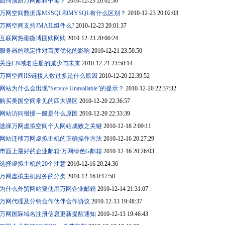
如何预防万网邮箱中毒？
2010-12-23 20:02:36
万网空间数据库MSSQL和MYSQL有什么区别？
2010-12-23 20:02:03
万网空间支持JMAIL组件么?
2010-12-23 20:01:37
互联网热潮微博团购网购
2010-12-23 20:00:24
服务器的稳定性对百度优化的影响
2010-12-21 23:50:50
关注CN域名注册的减少与未来
2010-12-21 23:50:14
万网空间IIS链接人数过多是什么原因
2010-12-20 22:39:52
网站为什么会出现“Service Unavailable”的提示？
2010-12-20 22:37:32
购买美国空间常见的四大误区
2010-12-20 22:36:57
网站访问很慢一般是什么原因
2010-12-20 22:33:39
选择万网虚拟空间个人网站成败之关键
2010-12-18 2:09:11
网站迁移万网虚拟主机的正确操作方法
2010-12-16 20:27:29
市面上最好的企业邮箱:万网绿色G邮箱
2010-12-16 20:26:03
选择虚拟主机的20个注意
2010-12-16 20:24:36
万网虚拟主机服务的分类
2010-12-16 0:17:58
为什么外贸网站要使用万网企业邮箱
2010-12-14 21:31:07
万网代理及分销合作伙伴合作协议
2010-12-13 19:48:37
万网国际域名注册信息更新提醒通知
2010-12-13 19:46:43