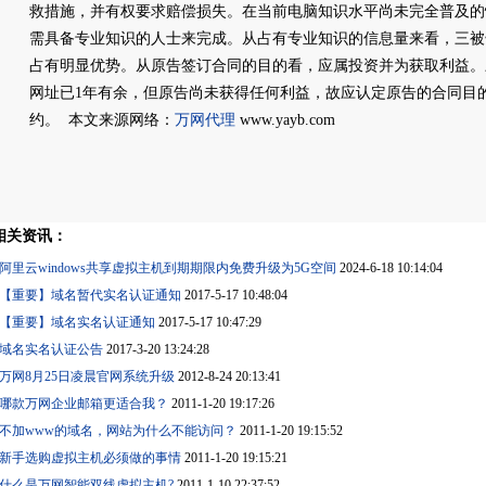
救措施，并有权要求赔偿损失。在当前电脑知识水平尚未完全普及的
需具备专业知识的人士来完成。从占有专业知识的信息量来看，三被
占有明显优势。从原告签订合同的目的看，应属投资并为获取利益。
网址已1年有余，但原告尚未获得任何利益，故应认定原告的合同目
约。 本文来源网络：
万网代理
www.yayb.com
相关资讯：
阿里云windows共享虚拟主机到期期限内免费升级为5G空间
2024-6-18 10:14:04
【重要】域名暂代实名认证通知
2017-5-17 10:48:04
【重要】域名实名认证通知
2017-5-17 10:47:29
域名实名认证公告
2017-3-20 13:24:28
万网8月25日凌晨官网系统升级
2012-8-24 20:13:41
哪款万网企业邮箱更适合我？
2011-1-20 19:17:26
不加www的域名，网站为什么不能访问？
2011-1-20 19:15:52
新手选购虚拟主机必须做的事情
2011-1-20 19:15:21
什么是万网智能双线虚拟主机?
2011-1-10 22:37:52