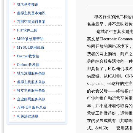
域名基本知识
虚拟主机基本知识
域名行业的推广和运营
万网空间如何备案
名生意早，并不意味着你
FTP软件上传
这域名生意其实是电子
MSSQL使用帮助
英文是Electronic
特网开放的网络环境下，
MYSQL使用帮助
费者的网上购物、商户之
Foxmail收发信
关的综合服务活动的一种
Outlook收发信
都具备了，所以俺们域名
域名注册服务条款
供应链。从ICANN、C
虚拟主机服务条款
snapname、66这
独立主机服务条款
的衣食父母——终端客
行业的推广和运营至关重
企业邮局服务条款
早，并不意味着你取得的
万网代理
服务总章
营销工作做得好，运营推
相关法律法规
在的发展成就有目共睹啊
式。&#160; 套用