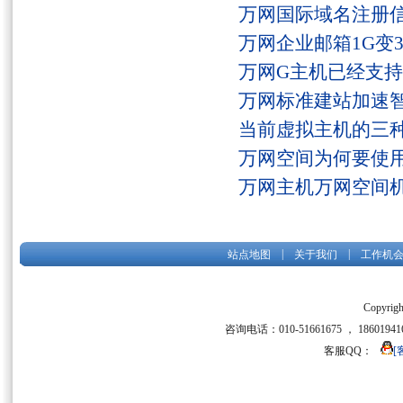
万网国际域名注册
万网企业邮箱1G变
万网G主机已经支持fs
万网标准建站加速
当前虚拟主机的三
万网空间为何要使用
万网主机万网空间
|
|
站点地图
关于我们
工作机
Copyrigh
咨询电话：010-51661675 ， 186019416
客服QQ：
[