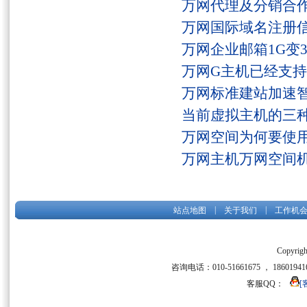
万网代理及分销合
万网国际域名注册
万网企业邮箱1G变
万网G主机已经支持fs
万网标准建站加速
当前虚拟主机的三
万网空间为何要使用
万网主机万网空间
|
|
站点地图
关于我们
工作机
Copyrigh
咨询电话：010-51661675 ， 186019416
客服QQ：
[