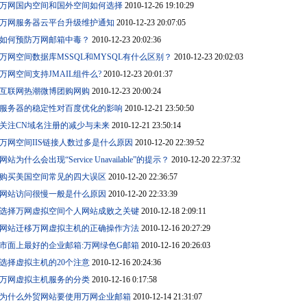
万网国内空间和国外空间如何选择
2010-12-26 19:10:29
万网服务器云平台升级维护通知
2010-12-23 20:07:05
如何预防万网邮箱中毒？
2010-12-23 20:02:36
万网空间数据库MSSQL和MYSQL有什么区别？
2010-12-23 20:02:03
万网空间支持JMAIL组件么?
2010-12-23 20:01:37
互联网热潮微博团购网购
2010-12-23 20:00:24
服务器的稳定性对百度优化的影响
2010-12-21 23:50:50
关注CN域名注册的减少与未来
2010-12-21 23:50:14
万网空间IIS链接人数过多是什么原因
2010-12-20 22:39:52
网站为什么会出现“Service Unavailable”的提示？
2010-12-20 22:37:32
购买美国空间常见的四大误区
2010-12-20 22:36:57
网站访问很慢一般是什么原因
2010-12-20 22:33:39
选择万网虚拟空间个人网站成败之关键
2010-12-18 2:09:11
网站迁移万网虚拟主机的正确操作方法
2010-12-16 20:27:29
市面上最好的企业邮箱:万网绿色G邮箱
2010-12-16 20:26:03
选择虚拟主机的20个注意
2010-12-16 20:24:36
万网虚拟主机服务的分类
2010-12-16 0:17:58
为什么外贸网站要使用万网企业邮箱
2010-12-14 21:31:07