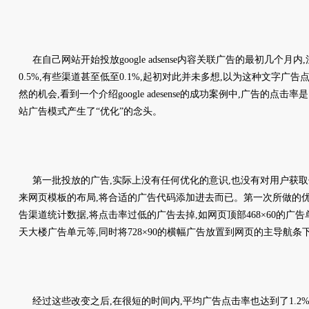
在自己网站开始投放google adsense内容关联广告的最初几个月
0.5%,有些渠道甚至低至0.1%,起初对此并未多想,以为这种文字广
然的机会,看到一个介绍google adesense的成功案例中,广告的点击
站广告模式产生了“优化”的念头。
第一批投放的广告,实际上没有任何优化的意识,也没有对用户获取
来网页模板的布局,将合适的广告代码添加进去而已。第一次所做的优
告渠道统计数据,将点击率过低的广告去掉,如网页顶部468×60的广告单
天大楼广告单元等,同时将728×90的横幅广告放置到网页的主导航条
经过这些改变之后,在很短的时间内,平均广告点击率也达到了1.2