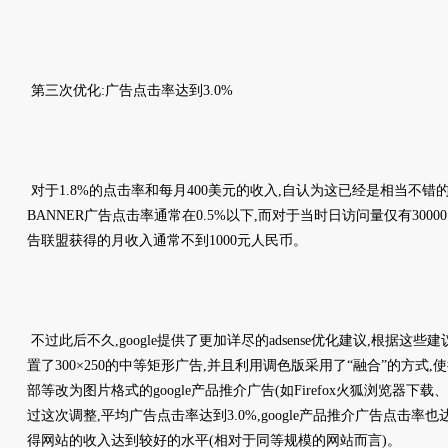
第三次优化:广告点击率达到3.0%
对于1.8%的点击率和每月400美元的收入,自认为这已经是相当不错
BANNER广告点击率通常在0.5%以下,而对于当时日访问量仅有300
告联盟获得的月收入通常不到1000元人民币。
不过此后不久,google提供了更加详尽的adsense优化建议,根据这
置了300×250的中等矩形广告,并且利用调色版采用了“融合”的方式
部等改为图片格式的google产品推介广告(如Firefox火狐浏览器下载、
过这次调整,平均广告点击率达到3.0%,google产品推介广告点击率也
得网站的收入达到较好的水平(相对于同等规模的网站而言)。