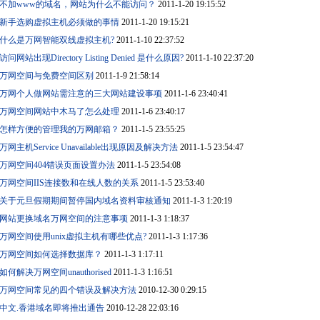
不加www的域名，网站为什么不能访问？
2011-1-20 19:15:52
新手选购虚拟主机必须做的事情
2011-1-20 19:15:21
什么是万网智能双线虚拟主机?
2011-1-10 22:37:52
访问网站出现Directory Listing Denied 是什么原因?
2011-1-10 22:37:20
万网空间与免费空间区别
2011-1-9 21:58:14
万网个人做网站需注意的三大网站建设事项
2011-1-6 23:40:41
万网空间网站中木马了怎么处理
2011-1-6 23:40:17
怎样方便的管理我的万网邮箱？
2011-1-5 23:55:25
万网主机Service Unavailable出现原因及解决方法
2011-1-5 23:54:47
万网空间404错误页面设置办法
2011-1-5 23:54:08
万网空间IIS连接数和在线人数的关系
2011-1-5 23:53:40
关于元旦假期期间暂停国内域名资料审核通知
2011-1-3 1:20:19
网站更换域名万网空间的注意事项
2011-1-3 1:18:37
万网空间使用unix虚拟主机有哪些优点?
2011-1-3 1:17:36
万网空间如何选择数据库？
2011-1-3 1:17:11
如何解决万网空间unauthorised
2011-1-3 1:16:51
万网空间常见的四个错误及解决方法
2010-12-30 0:29:15
中文.香港域名即将推出通告
2010-12-28 22:03:16