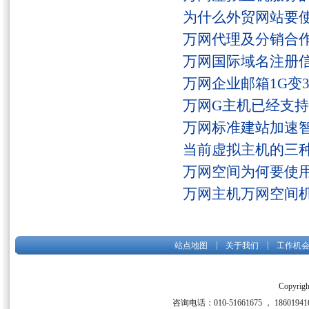
为什么外贸网站要
万网代理及分销合
万网国际域名注册
万网企业邮箱1G变
万网G主机已经支持fs
万网标准建站加速
当前虚拟主机的三
万网空间为何要使用
万网主机万网空间
|
|
站点地图
关于我们
工作机
Copyrigh
咨询电话：010-51661675 ， 186019416