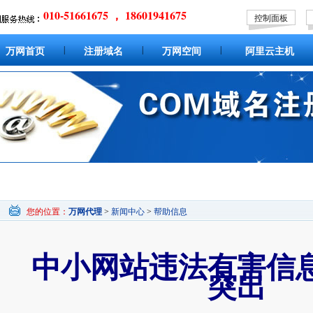
010-51661675 ， 18601941675
控制面板
|
|
|
万网首页
注册域名
万网空间
阿里云主机
您的位置：
万网代理
>
新闻中心
>
帮助信息
中小网站违法有害信
突出