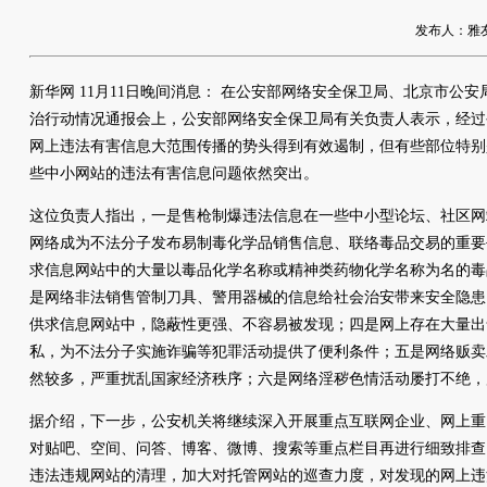
发布人：雅友网络
新华网 11月11日晚间消息： 在公安部网络安全保卫局、北京市公安
治行动情况通报会上，公安部网络安全保卫局有关负责人表示，经过
网上违法有害信息大范围传播的势头得到有效遏制，但有些部位特别
些中小网站的违法有害信息问题依然突出。
这位负责人指出，一是售枪制爆违法信息在一些中小型论坛、社区网
网络成为不法分子发布易制毒化学品销售信息、联络毒品交易的重要
求信息网站中的大量以毒品化学名称或精神类药物化学名称为名的毒
是网络非法销售管制刀具、警用器械的信息给社会治安带来安全隐患
供求信息网站中，隐蔽性更强、不容易被发现；四是网上存在大量出
私，为不法分子实施诈骗等犯罪活动提供了便利条件；五是网络贩卖
然较多，严重扰乱国家经济秩序；六是网络淫秽色情活动屡打不绝，
据介绍，下一步，公安机关将继续深入开展重点互联网企业、网上重
对贴吧、空间、问答、博客、微博、搜索等重点栏目再进行细致排查
违法违规网站的清理，加大对托管网站的巡查力度，对发现的网上违