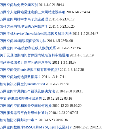
万网空间与免费空间区别
2011-1-9 21:58:14
万网个人做网站需注意的三大网站建设事项
2011-1-6 23:40:41
万网空间网站中木马了怎么处理
2011-1-6 23:40:17
怎样方便的管理我的万网邮箱？
2011-1-5 23:55:25
万网主机Service Unavailable出现原因及解决方法
2011-1-5 23:54:47
万网空间404错误页面设置办法
2011-1-5 23:54:08
万网空间IIS连接数和在线人数的关系
2011-1-5 23:53:40
关于元旦假期期间暂停国内域名资料审核通知
2011-1-3 1:20:19
网站更换域名万网空间的注意事项
2011-1-3 1:18:37
万网空间使用unix虚拟主机有哪些优点?
2011-1-3 1:17:36
万网空间如何选择数据库？
2011-1-3 1:17:11
如何解决万网空间unauthorised
2011-1-3 1:16:51
万网空间常见的四个错误及解决方法
2010-12-30 0:29:15
中文.香港域名即将推出通告
2010-12-28 22:03:16
万网国内空间和国外空间如何选择
2010-12-26 19:10:29
万网服务器云平台升级维护通知
2010-12-23 20:07:05
如何预防万网邮箱中毒？
2010-12-23 20:02:36
万网空间数据库MSSQL和MYSQL有什么区别？
2010-12-23 20:02:03