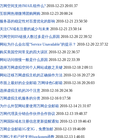
万网空间支持JMAIL组件么?
2010-12-23 20:01:37
互联网热潮微博团购网购
2010-12-23 20:00:24
服务器的稳定性对百度优化的影响
2010-12-21 23:50:50
关注CN域名注册的减少与未来
2010-12-21 23:50:14
万网空间IIS链接人数过多是什么原因
2010-12-20 22:39:52
网站为什么会出现“Service Unavailable”的提示？
2010-12-20 22:37:32
购买美国空间常见的四大误区
2010-12-20 22:36:57
网站访问很慢一般是什么原因
2010-12-20 22:33:39
选择万网虚拟空间个人网站成败之关键
2010-12-18 2:09:11
网站迁移万网虚拟主机的正确操作方法
2010-12-16 20:27:29
市面上最好的企业邮箱:万网绿色G邮箱
2010-12-16 20:26:03
选择虚拟主机的20个注意
2010-12-16 20:24:36
万网虚拟主机服务的分类
2010-12-16 0:17:58
为什么外贸网站要使用万网企业邮箱
2010-12-14 21:31:07
万网代理及分销合作伙伴合作协议
2010-12-13 19:48:37
万网国际域名注册信息更新提醒通知
2010-12-13 19:46:43
万网企业邮箱1G变3G，免费加邮
2010-12-13 19:46:09
万网G主机已经支持fsockopen函数
2010-12-13 1:46:01