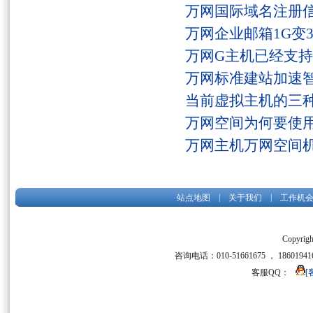
万网国际域名注册
万网企业邮箱1G变
万网G主机已经支持fs
万网标准建站加速
当前虚拟主机的三
万网空间为何要使用
万网主机万网空间
|
|
站点地图
关于我们
工作机
Copyrigh
咨询电话：010-51661675 ， 186019416
客服QQ：
[