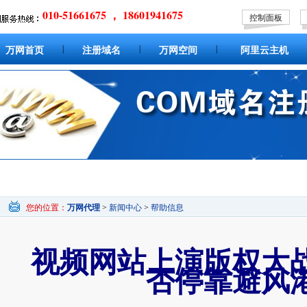
010-51661675 ， 18601941675
控制面板
|
|
|
万网首页
注册域名
万网空间
阿里云主机
您的位置：
万网代理
>
新闻中心
>
帮助信息
视频网站上演版权大
否停靠避风