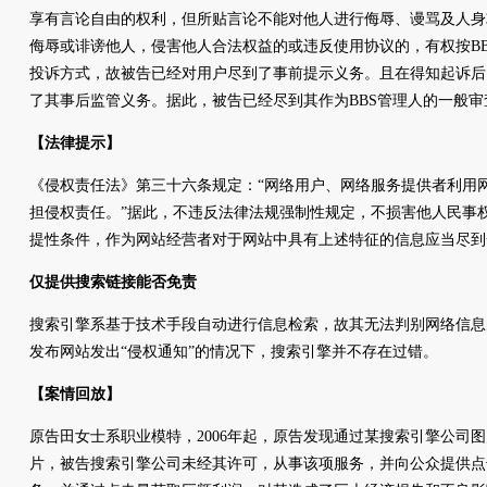
享有言论自由的权利，但所贴言论不能对他人进行侮辱、谩骂及人身
侮辱或诽谤他人，侵害他人合法权益的或违反使用协议的，有权按B
投诉方式，故被告已经对用户尽到了事前提示义务。且在得知起诉后
了其事后监管义务。据此，被告已经尽到其作为BBS管理人的一般
【法律提示】
《侵权责任法》第三十六条规定：“网络用户、网络服务提供者利用
担侵权责任。”据此，不违反法律法规强制性规定，不损害他人民事
提性条件，作为网站经营者对于网站中具有上述特征的信息应当尽到
仅提供搜索链接能否免责
搜索引擎系基于技术手段自动进行信息检索，故其无法判别网络信息
发布网站发出“侵权通知”的情况下，搜索引擎并不存在过错。
【案情回放】
原告田女士系职业模特，2006年起，原告发现通过某搜索引擎公司
片，被告搜索引擎公司未经其许可，从事该项服务，并向公众提供点