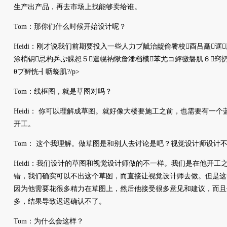
生产出产品，再去市场上找能够卖给谁。
Tom：那你们什么时候开始设计呢？
Heidi：刚才说我们前期要投入一些人力プ龇治龊偷餮校酉吕矗诓
涂梢钥忌杓乒ぷ髁恕５遣幌衲愀詹潘档模苯尤コ鲆徽磐肌６窍
θプ鲆恍┫呖蛲肌?/p>
Tom：线框图，就是草图对吗？
Heidi： 你可以理解成草图。就好像大楼要施工之前，也需要有一
开工。
Tom： 这个我理解。做草图是和别人去讨论是吧？视觉设计师设计
Heidi：我们设计的草图和视觉设计师做的不一样。我们是在他开工
错，我们确实可以不出这个草图，而直接让视觉设计师去做。但是这
因为他需要花很多精力在草图上，然后他接受很多意见和建议，而且
多，结果导致迟迟确认不了。
Tom：为什么会这样？