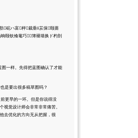
肪砣ハ富枰裁垂δ苁保颐蔷
扔晌颐钦飧鼋巧簿褪墙换ド杓剖
个蓝图一样。先得把蓝图确认了才能
不也是要出很多稿草图吗？
之前更早的一环。但是你说得没
个视觉设计师会非常非常痛苦。
他去优化的方向无从把握，很