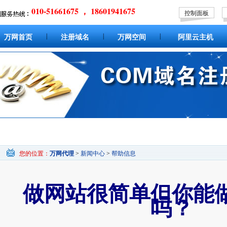
010-51661675 ， 18601941675
控制面板
|
|
|
万网首页
注册域名
万网空间
阿里云主机
您的位置：
万网代理
>
新闻中心
>
帮助信息
做网站很简单但你能做
吗？