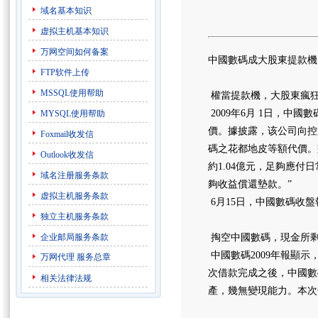
域名基本知识
虚拟主机基本知识
万网空间如何备案
中國數碼成大股東提款機，新網
FTP软件上传
MSSQL使用帮助
權當提款機，大股東瘋
2009年6月 1日，中國數碼
MYSQL使用帮助
價。據披露，该公司向控股股
Foxmail收发信
碼之花都地皮等額代價。墊
Outlook收发信
約1.04億元，足夠應付
域名注册服务条款
夠收益償還墊款。”
虚拟主机服务条款
6月15日，中國數碼收盤報0
独立主机服务条款
企业邮局服务条款
掏空中國數碼，現金所
中國數碼2009年報顯示
万网代理
服务总章
次借款完成之後，中國數
相关法律法规
產，幾無變現能力。本次