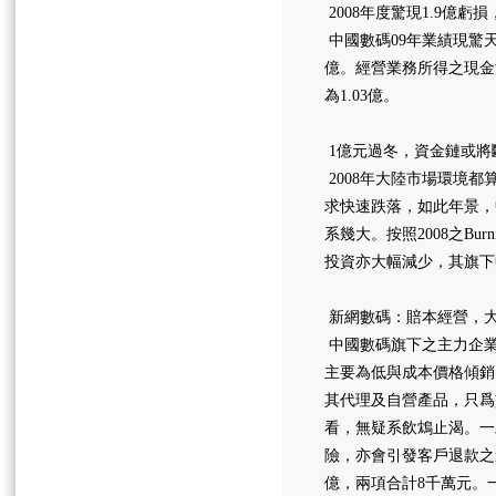
2008年度驚現1.9億虧
中國數碼09年業績現驚天
億。經營業務所得之現金流
為1.03億。
1億元過冬，資金鏈或將
2008年大陸市場環境
求快速跌落，如此年景，中
系幾大。按照2008之Bu
投資亦大幅減少，其旗下
新網數碼：賠本經營，
中國數碼旗下之主力企業
主要為低與成本價格傾銷
其代理及自營產品，只爲
看，無疑系飲鴆止渴。一
險，亦會引發客戶退款之連
億，兩項合計8千萬元。