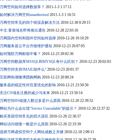
万网空间如何选择数据库？
2011-1-3 1:17:11
如何解决万网空间unauthorised
2011-1-3 1:16:51
万网空间常见的四个错误及解决方法
2010-12-30 0:29:15
中文.香港域名即将推出通告
2010-12-28 22:03:16
万网国内空间和国外空间如何选择
2010-12-26 19:10:29
万网服务器云平台升级维护通知
2010-12-23 20:07:05
如何预防万网邮箱中毒？
2010-12-23 20:02:36
万网空间数据库MSSQL和MYSQL有什么区别？
2010-12-23 20:02:03
万网空间支持JMAIL组件么?
2010-12-23 20:01:37
互联网热潮微博团购网购
2010-12-23 20:00:24
服务器的稳定性对百度优化的影响
2010-12-21 23:50:50
关注CN域名注册的减少与未来
2010-12-21 23:50:14
万网空间IIS链接人数过多是什么原因
2010-12-20 22:39:52
网站为什么会出现“Service Unavailable”的提示？
2010-12-20 22:37:32
购买美国空间常见的四大误区
2010-12-20 22:36:57
网站访问很慢一般是什么原因
2010-12-20 22:33:39
选择万网虚拟空间个人网站成败之关键
2010-12-18 2:09:11
网站迁移万网虚拟主机的正确操作方法
2010-12-16 20:27:29