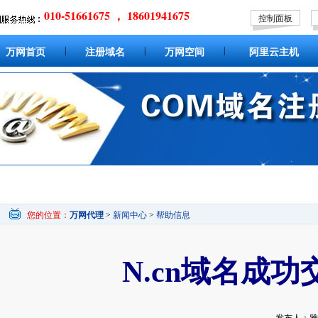
010-51661675 ， 18601941675
控制面板
|
|
|
万网首页
注册域名
万网空间
阿里云主机
您的位置：
万网代理
>
新闻中心
>
帮助信息
N.cn域名成功