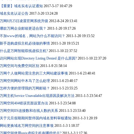
【重要】域名实名认证通知
2017-5-17 10:47:29
域名实名认证公告
2017-3-20 13:24:28
万网8月25日凌晨官网系统升级
2012-8-24 20:13:41
哪款万网企业邮箱更适合我？
2011-1-20 19:17:26
不加www的域名，网站为什么不能访问？
2011-1-20 19:15:52
新手选购虚拟主机必须做的事情
2011-1-20 19:15:21
什么是万网智能双线虚拟主机?
2011-1-10 22:37:52
访问网站出现Directory Listing Denied 是什么原因?
2011-1-10 22:37:20
万网空间与免费空间区别
2011-1-9 21:58:14
万网个人做网站需注意的三大网站建设事项
2011-1-6 23:40:41
万网空间网站中木马了怎么处理
2011-1-6 23:40:17
怎样方便的管理我的万网邮箱？
2011-1-5 23:55:25
万网主机Service Unavailable出现原因及解决方法
2011-1-5 23:54:47
万网空间404错误页面设置办法
2011-1-5 23:54:08
万网空间IIS连接数和在线人数的关系
2011-1-5 23:53:40
关于元旦假期期间暂停国内域名资料审核通知
2011-1-3 1:20:19
网站更换域名万网空间的注意事项
2011-1-3 1:18:37
万网空间使用unix虚拟主机有哪些优点?
2011-1-3 1:17:36