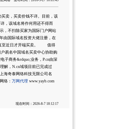
络 发布时间：2010-5-27 10:05:43
成功买卖，买卖价钱不详。目前，该
不详，该域名将作何用还不得而
示，不扫除买家为国际门户网站
003年由国际域名投资大佬注册，在
态，直至近日才开端买卖。 值得
际域名门户易名中国域名买卖中心协助购
子商务&rdquo;业务，P.cn由深
解，N.cn域项目前已完成过
上海奇泰网络科技无限公司名
网络：
万网代理
www.yayb.com
现在时间：2026-8-7 18:12:17