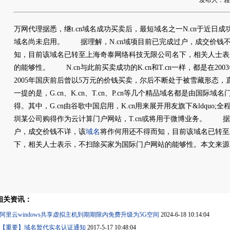
发布人：雅友网
万网代理据悉，继t.cn域名成功买卖后，最短域名之一N.cn于近日
域名尚未启用。 据理解，N.cn域项目前已完成过户，成交价钱
知，目前该域名已转至上海奇泰网络科技无限公司名下，相关人士表
的能够性。 N.cn与此前买卖成功的K.cn和T.cn一样，都是在2
2005年国庆前后曾以5万元的价钱买卖，尔后不断处于被雪藏形
一提的是，G.cn、K.cn、T.cn、P.cn等几个精品域名都是由国
得。其中，G.cn由谷歌中国启用，K.cn用来展开用友旗下&ldquo;全程电
圳某公司购得作为云计算门户网站，T.cn或将用于微博业务。 据理
户，成交价钱不详，该
域名
将作何用还不得而知，目前该域名已转至
下，相关人士表示，不扫除买家为国际门户网站的能够性。本文来源
相关资讯：
阿里云windows共享虚拟主机到期期限内免费升级为5G空间
2024-6-18 10:14:04
【重要】域名暂代实名认证通知
2017-5-17 10:48:04