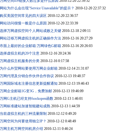
万网空间IIS链接人数过多是什么原因
2010-12-20 22:39:52
网站为什么会出现“Service Unavailable”的提示？
2010-12-20 22:37:32
购买美国空间常见的四大误区
2010-12-20 22:36:57
网站访问很慢一般是什么原因
2010-12-20 22:33:39
选择万网虚拟空间个人网站成败之关键
2010-12-18 2:09:11
网站迁移万网虚拟主机的正确操作方法
2010-12-16 20:27:29
市面上最好的企业邮箱:万网绿色G邮箱
2010-12-16 20:26:03
选择虚拟主机的20个注意
2010-12-16 20:24:36
万网虚拟主机服务的分类
2010-12-16 0:17:58
为什么外贸网站要使用万网企业邮箱
2010-12-14 21:31:07
万网代理及分销合作伙伴合作协议
2010-12-13 19:48:37
万网国际域名注册信息更新提醒通知
2010-12-13 19:46:43
万网企业邮箱1G变3G，免费加邮
2010-12-13 19:46:09
万网G主机已经支持fsockopen函数
2010-12-13 1:46:01
万网标准建站加速智能建站成熟
2010-12-13 1:44:59
当前虚拟主机的三种流量限制
2010-12-12 0:49:20
万网空间为何要使用独立IP？
2010-12-12 0:48:49
万网主机万网空间机房介绍
2010-12-11 0:46:24