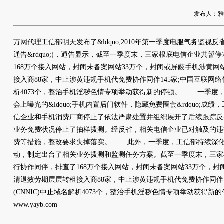
发布人：雅友网
万网代理工信部明天发布了&ldquo;2010年第一季度电服气务监视反省状况的
通告&rdquo;)，通告显示，截至一季度末，三家根底电信企业共暂
168万个接入网站，封闭未备案网站33万个，封闭或屏蔽手机涉黄网
接入商88家，中止涉黄违规手机代免费协作同伴145家;中国互联网络信
析4073个，整治手机淫秽色情专项举动获得新的停顿。 一季度，针对央视&l
会上曝光的&ldquo;手机内置后门软件，隐藏免费圈套&rdquo;成
信企业和手机消费厂商停止了依法严肃处置并组织展开了后续跟踪反省
业务免费状况停止了抽样拨测。经反省，相关电信企业已对触及的违
费等措施，整改要求失掉落实。 此外，一季度，工信部持续深化
动，制定出台了相关业务拨测和监测任务方案。截至一季度末，三家根
行协作同伴，排查了168万个接入网站，封闭未备案网站33万个，封
清退效劳期层层转租接入商88家，中止涉黄违规手机代免费协作同伴1
(CNNIC)中止域名解析4073个，整治手机淫秽色情专项举动获得新
www.yayb.com