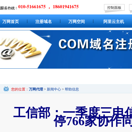
010-51661675 ， 18601941675
控制面板
|
|
|
万网首页
注册域名
万网空间
阿里云主机
您的位置：
万网代理
>
新闻中心
>
帮助信息
工信部：一季度三电
停766家协作