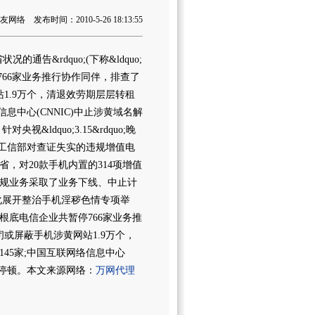
络 发布时间：2010-5-26 18:13:55
通告&rdquo;(下称&ldquo;
停766家业务推行协作同伴，排查了
站1.9万个，清退效劳期层层转租
息中心(CNNIC)中止涉黄域名解
dquo;3.15&rdquo;晚
绩，工信部对查证失实的违规增值电
，对20款手机内置的314项增值
规业务采取了业务下线、中止计
展开整治手机淫秽色情专项举
底电信企业共暂停766家业务推
闭或屏蔽手机涉黄网站1.9万个，
45家;中国互联网络信息中心
的停顿。本文来源网络：
万网代理