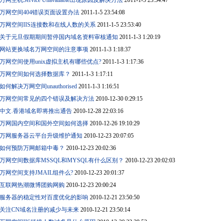
万网主机Service Unavailable出现原因及解决方法
2011-1-5 23:54:47
万网空间404错误页面设置办法
2011-1-5 23:54:08
万网空间IIS连接数和在线人数的关系
2011-1-5 23:53:40
关于元旦假期期间暂停国内域名资料审核通知
2011-1-3 1:20:19
网站更换域名万网空间的注意事项
2011-1-3 1:18:37
万网空间使用unix虚拟主机有哪些优点?
2011-1-3 1:17:36
万网空间如何选择数据库？
2011-1-3 1:17:11
如何解决万网空间unauthorised
2011-1-3 1:16:51
万网空间常见的四个错误及解决方法
2010-12-30 0:29:15
中文.香港域名即将推出通告
2010-12-28 22:03:16
万网国内空间和国外空间如何选择
2010-12-26 19:10:29
万网服务器云平台升级维护通知
2010-12-23 20:07:05
如何预防万网邮箱中毒？
2010-12-23 20:02:36
万网空间数据库MSSQL和MYSQL有什么区别？
2010-12-23 20:02:03
万网空间支持JMAIL组件么?
2010-12-23 20:01:37
互联网热潮微博团购网购
2010-12-23 20:00:24
服务器的稳定性对百度优化的影响
2010-12-21 23:50:50
关注CN域名注册的减少与未来
2010-12-21 23:50:14