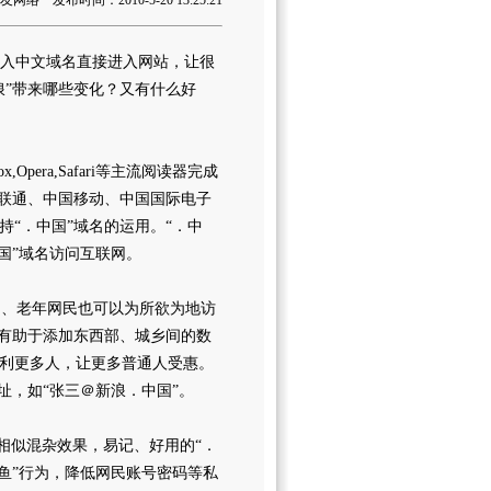
络 发布时间：2010-5-20 13:25:21
栏中输入中文域名直接进入网站，让很
浪”带来哪些变化？又有什么好
pera,Safari等主流阅读器完成
国联通、中国移动、中国国际电子
“．中国”域名的运用。“．中
国”域名访问互联网。
、老年网民也可以为所欲为地访
将有助于添加东西部、城乡间的数
利更多人，让更多普通人受惠。
址，如“张三＠新浪．中国”。
相似混杂效果，易记、好用的“．
鱼”行为，降低网民账号密码等私