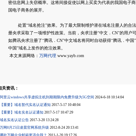
密信息网上失窃概率。这将间接促使以网上买卖为代表的我国电子商
国电子商务的展开。
处置“域名抢注”效果。为了最大限制维护潜在域名注册人的合法权
册央求采取了一项维护性政策。当前，央求注册“中文．CN”的用户可
如腾讯央求注册了“腾讯．CN”中文域名将同时自动获得“腾讯．中国
中国”域名上发作的抢注效果。
本文来源网络：
万网代理
www.yayb.com
相关资讯：
阿里云windows共享虚拟主机到期期限内免费升级为5G空间
2024-6-18 10:14:04
【重要】域名暂代实名认证通知
2017-5-17 10:48:04
【重要】域名实名认证通知
2017-5-17 10:47:29
域名实名认证公告
2017-3-20 13:24:28
万网8月25日凌晨官网系统升级
2012-8-24 20:13:41
哪款万网企业邮箱更适合我？
2011-1-20 19:17:26