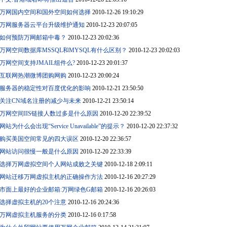
万网国内空间和国外空间如何选择
2010-12-26 19:10:29
万网服务器云平台升级维护通知
2010-12-23 20:07:05
如何预防万网邮箱中毒？
2010-12-23 20:02:36
万网空间数据库MSSQL和MYSQL有什么区别？
2010-12-23 20:02:03
万网空间支持JMAIL组件么?
2010-12-23 20:01:37
互联网热潮微博团购网购
2010-12-23 20:00:24
服务器的稳定性对百度优化的影响
2010-12-21 23:50:50
关注CN域名注册的减少与未来
2010-12-21 23:50:14
万网空间IIS链接人数过多是什么原因
2010-12-20 22:39:52
网站为什么会出现“Service Unavailable”的提示？
2010-12-20 22:37:32
购买美国空间常见的四大误区
2010-12-20 22:36:57
网站访问很慢一般是什么原因
2010-12-20 22:33:39
选择万网虚拟空间个人网站成败之关键
2010-12-18 2:09:11
网站迁移万网虚拟主机的正确操作方法
2010-12-16 20:27:29
市面上最好的企业邮箱:万网绿色G邮箱
2010-12-16 20:26:03
选择虚拟主机的20个注意
2010-12-16 20:24:36
万网虚拟主机服务的分类
2010-12-16 0:17:58