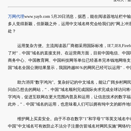
发布人：雅友网
万网代理
www.yayb.com 5月20日消息，据悉，能在阅读器地址
多人觉得新颖，但新颖之外，运用中文域名终究会给我们的“网上冲
处？
运用复杂方便。主流阅读器厂商都采用国际标准，IE7,IE8,Firefox,O
了对“．中国”域名的直接支持。在运营商方面，目前中国电信、中
商务中心、中国教育网、中国科技网等单位已经基本完本钱地网络支持
国”域名全国公测结果显示，我国跨越80％的网民已经可以运用“．中
助力消弭“数字鸿沟”。复杂好记的中文域名，能让广阔乡村网民
问自己想去的网站，“．中国”域名顺利完成国际央求完成全球访问
字鸿沟，促进互联网在更大范围内普及和运用，让信息技术的数字福
此外，“．中国”域名的运用，也意味着人们可以拥有纯中文的邮件地
维护网上买卖安全。由于不存在数字“1”和字母“l”等英文域名中
中国”中文域名可有效防止不法分子注册仿冒域名对网民实施“网络钓