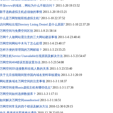
不加www的域名，网站为什么不能访问？
2011-1-20 19:15:52
新手选购虚拟主机必须做的事情
2011-1-20 19:15:21
什么是万网智能双线虚拟主机?
2011-1-10 22:37:52
访问网站出现Directory Listing Denied 是什么原因?
2011-1-10 22:37:20
万网空间与免费空间区别
2011-1-9 21:58:14
万网个人做网站需注意的三大网站建设事项
2011-1-6 23:40:41
万网空间网站中木马了怎么处理
2011-1-6 23:40:17
怎样方便的管理我的万网邮箱？
2011-1-5 23:55:25
万网主机Service Unavailable出现原因及解决方法
2011-1-5 23:54:47
万网空间404错误页面设置办法
2011-1-5 23:54:08
万网空间IIS连接数和在线人数的关系
2011-1-5 23:53:40
关于元旦假期期间暂停国内域名资料审核通知
2011-1-3 1:20:19
网站更换域名万网空间的注意事项
2011-1-3 1:18:37
万网空间使用unix虚拟主机有哪些优点?
2011-1-3 1:17:36
万网空间如何选择数据库？
2011-1-3 1:17:11
如何解决万网空间unauthorised
2011-1-3 1:16:51
万网空间常见的四个错误及解决方法
2010-12-30 0:29:15
中文.香港域名即将推出通告
2010-12-28 22:03:16