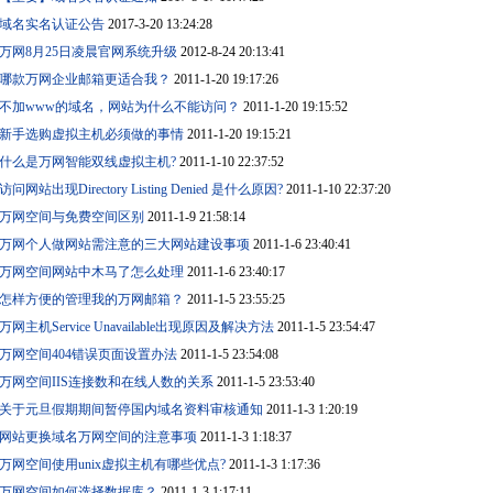
域名实名认证公告
2017-3-20 13:24:28
万网8月25日凌晨官网系统升级
2012-8-24 20:13:41
哪款万网企业邮箱更适合我？
2011-1-20 19:17:26
不加www的域名，网站为什么不能访问？
2011-1-20 19:15:52
新手选购虚拟主机必须做的事情
2011-1-20 19:15:21
什么是万网智能双线虚拟主机?
2011-1-10 22:37:52
访问网站出现Directory Listing Denied 是什么原因?
2011-1-10 22:37:20
万网空间与免费空间区别
2011-1-9 21:58:14
万网个人做网站需注意的三大网站建设事项
2011-1-6 23:40:41
万网空间网站中木马了怎么处理
2011-1-6 23:40:17
怎样方便的管理我的万网邮箱？
2011-1-5 23:55:25
万网主机Service Unavailable出现原因及解决方法
2011-1-5 23:54:47
万网空间404错误页面设置办法
2011-1-5 23:54:08
万网空间IIS连接数和在线人数的关系
2011-1-5 23:53:40
关于元旦假期期间暂停国内域名资料审核通知
2011-1-3 1:20:19
网站更换域名万网空间的注意事项
2011-1-3 1:18:37
万网空间使用unix虚拟主机有哪些优点?
2011-1-3 1:17:36
万网空间如何选择数据库？
2011-1-3 1:17:11