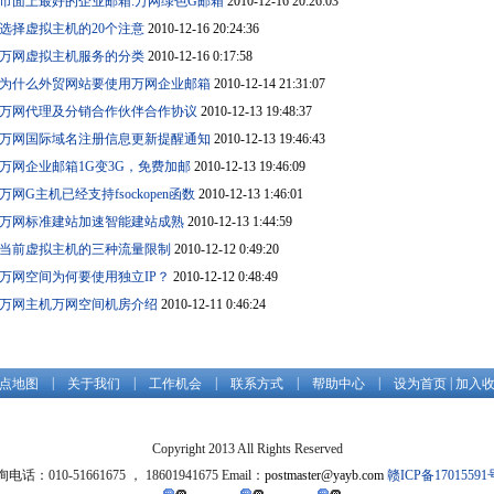
市面上最好的企业邮箱:万网绿色G邮箱
2010-12-16 20:26:03
选择虚拟主机的20个注意
2010-12-16 20:24:36
万网虚拟主机服务的分类
2010-12-16 0:17:58
为什么外贸网站要使用万网企业邮箱
2010-12-14 21:31:07
万网代理及分销合作伙伴合作协议
2010-12-13 19:48:37
万网国际域名注册信息更新提醒通知
2010-12-13 19:46:43
万网企业邮箱1G变3G，免费加邮
2010-12-13 19:46:09
万网G主机已经支持fsockopen函数
2010-12-13 1:46:01
万网标准建站加速智能建站成熟
2010-12-13 1:44:59
当前虚拟主机的三种流量限制
2010-12-12 0:49:20
万网空间为何要使用独立IP？
2010-12-12 0:48:49
万网主机万网空间机房介绍
2010-12-11 0:46:24
|
|
|
|
|
|
点地图
关于我们
工作机会
联系方式
帮助中心
设为首页
加入
Copyright 2013 All Rights Reserved
电话：010-51661675 ， 18601941675 Email：
postmaster@yayb.com
赣ICP备17015591