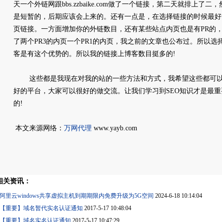
天一个外链网跟bbs.zzbaike.com做了一个链接，第二天就排上
是短暂的，后期应该会上来的。还有一点是，在选择链接的时候最好
页链接。一方面增加你的外链数目，还有某些站点内页也是有PR的，想我的w
了两个PR3的内页一个PR1的内页，我之前的文章也公布过。所以选
客是有这个优势的。所以我的链接上博客数目挺多的!
这些都是我现在对我的站的一些方法和方式，我希望这些都可以帮
好的平台，大家可以很好的做交流。让我们学习到SEO知识才是最
的!
本文来源网络：
万网代理
www.yayb.com
相关资讯：
阿里云windows共享虚拟主机到期期限内免费升级为5G空间
2024-6-18 10:14:04
【重要】域名暂代实名认证通知
2017-5-17 10:48:04
【重要】域名实名认证通知
2017-5-17 10:47:29