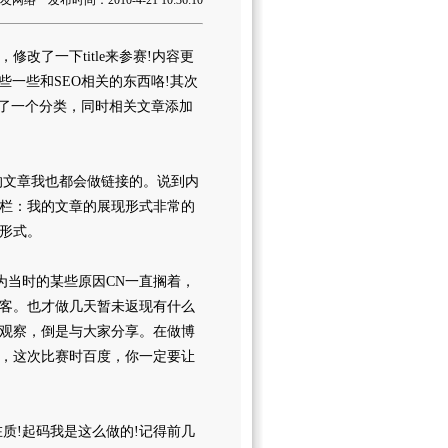
络 发布时间：2010-4-21 10:36:10
了一下title来参赛!内容更
些一些和SEO相关的东西咯!其次
u)”添加了一个分类，同时相关文章添加
文章我也都会做链接的。说到内
栏：我的文章的展现形式非常的
形式。
当时的某些原因CN一直搁着，
客。也才做几天暂未返现有什么
观察，倒是与大家分享。在做博
，这次比赛时百度，你一定要让
!起码我是这么做的!记得前几