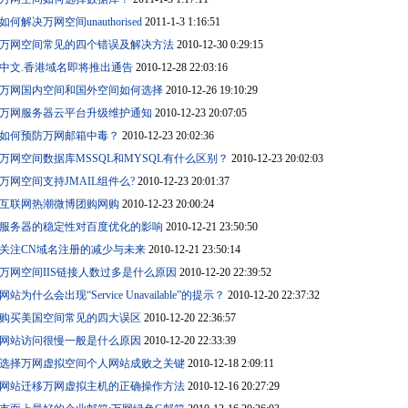
如何解决万网空间unauthorised
2011-1-3 1:16:51
万网空间常见的四个错误及解决方法
2010-12-30 0:29:15
中文.香港域名即将推出通告
2010-12-28 22:03:16
万网国内空间和国外空间如何选择
2010-12-26 19:10:29
万网服务器云平台升级维护通知
2010-12-23 20:07:05
如何预防万网邮箱中毒？
2010-12-23 20:02:36
万网空间数据库MSSQL和MYSQL有什么区别？
2010-12-23 20:02:03
万网空间支持JMAIL组件么?
2010-12-23 20:01:37
互联网热潮微博团购网购
2010-12-23 20:00:24
服务器的稳定性对百度优化的影响
2010-12-21 23:50:50
关注CN域名注册的减少与未来
2010-12-21 23:50:14
万网空间IIS链接人数过多是什么原因
2010-12-20 22:39:52
网站为什么会出现“Service Unavailable”的提示？
2010-12-20 22:37:32
购买美国空间常见的四大误区
2010-12-20 22:36:57
网站访问很慢一般是什么原因
2010-12-20 22:33:39
选择万网虚拟空间个人网站成败之关键
2010-12-18 2:09:11
网站迁移万网虚拟主机的正确操作方法
2010-12-16 20:27:29