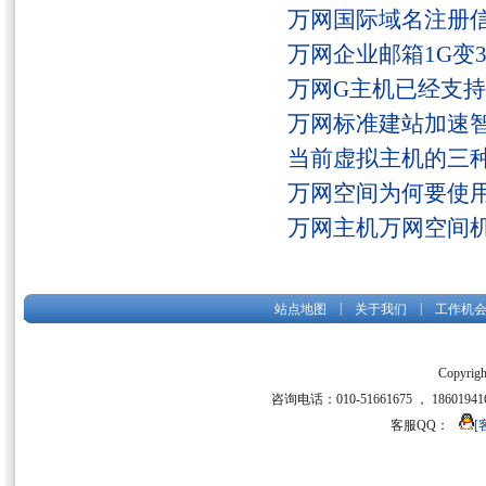
万网国际域名注册
万网企业邮箱1G变
万网G主机已经支持fs
万网标准建站加速
当前虚拟主机的三
万网空间为何要使用
万网主机万网空间
|
|
站点地图
关于我们
工作机
Copyrigh
咨询电话：010-51661675 ， 186019416
客服QQ：
[