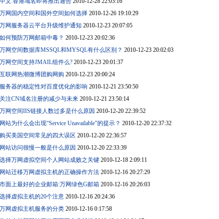
中文.香港域名即将推出通告
2010-12-28 22:03:16
万网国内空间和国外空间如何选择
2010-12-26 19:10:29
万网服务器云平台升级维护通知
2010-12-23 20:07:05
如何预防万网邮箱中毒？
2010-12-23 20:02:36
万网空间数据库MSSQL和MYSQL有什么区别？
2010-12-23 20:02:03
万网空间支持JMAIL组件么?
2010-12-23 20:01:37
互联网热潮微博团购网购
2010-12-23 20:00:24
服务器的稳定性对百度优化的影响
2010-12-21 23:50:50
关注CN域名注册的减少与未来
2010-12-21 23:50:14
万网空间IIS链接人数过多是什么原因
2010-12-20 22:39:52
网站为什么会出现“Service Unavailable”的提示？
2010-12-20 22:37:32
购买美国空间常见的四大误区
2010-12-20 22:36:57
网站访问很慢一般是什么原因
2010-12-20 22:33:39
选择万网虚拟空间个人网站成败之关键
2010-12-18 2:09:11
网站迁移万网虚拟主机的正确操作方法
2010-12-16 20:27:29
市面上最好的企业邮箱:万网绿色G邮箱
2010-12-16 20:26:03
选择虚拟主机的20个注意
2010-12-16 20:24:36
万网虚拟主机服务的分类
2010-12-16 0:17:58