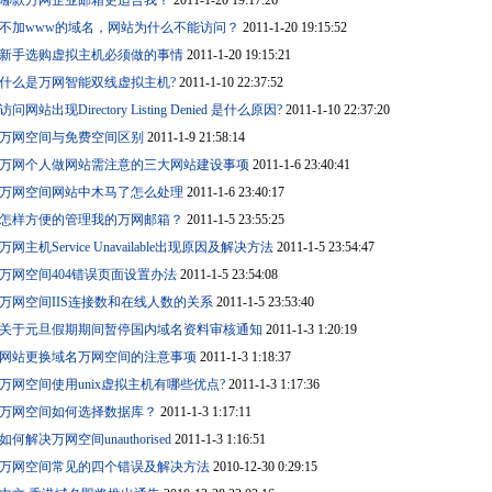
哪款万网企业邮箱更适合我？
2011-1-20 19:17:26
不加www的域名，网站为什么不能访问？
2011-1-20 19:15:52
新手选购虚拟主机必须做的事情
2011-1-20 19:15:21
什么是万网智能双线虚拟主机?
2011-1-10 22:37:52
访问网站出现Directory Listing Denied 是什么原因?
2011-1-10 22:37:20
万网空间与免费空间区别
2011-1-9 21:58:14
万网个人做网站需注意的三大网站建设事项
2011-1-6 23:40:41
万网空间网站中木马了怎么处理
2011-1-6 23:40:17
怎样方便的管理我的万网邮箱？
2011-1-5 23:55:25
万网主机Service Unavailable出现原因及解决方法
2011-1-5 23:54:47
万网空间404错误页面设置办法
2011-1-5 23:54:08
万网空间IIS连接数和在线人数的关系
2011-1-5 23:53:40
关于元旦假期期间暂停国内域名资料审核通知
2011-1-3 1:20:19
网站更换域名万网空间的注意事项
2011-1-3 1:18:37
万网空间使用unix虚拟主机有哪些优点?
2011-1-3 1:17:36
万网空间如何选择数据库？
2011-1-3 1:17:11
如何解决万网空间unauthorised
2011-1-3 1:16:51
万网空间常见的四个错误及解决方法
2010-12-30 0:29:15