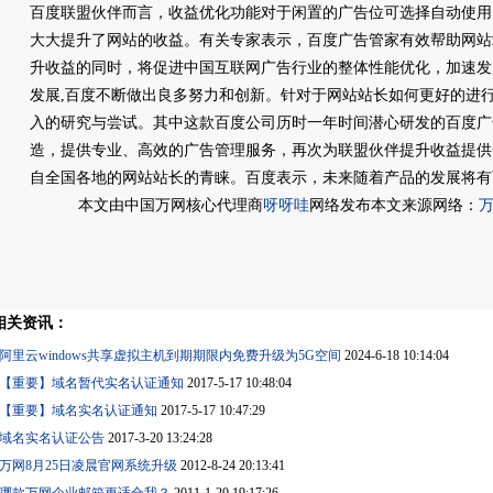
百度联盟伙伴而言，收益优化功能对于闲置的广告位可选择自动使用
大大提升了网站的收益。有关专家表示，百度广告管家有效帮助网站
升收益的同时，将促进中国互联网广告行业的整体性能优化，加速
发展,百度不断做出良多努力和创新。针对于网站站长如何更好的进
入的研究与尝试。其中这款百度公司历时一年时间潜心研发的百度广
造，提供专业、高效的广告管理服务，再次为联盟伙伴提升收益提供
自全国各地的网站站长的青睐。百度表示，未来随着产品的发展将有
本文由中国万网核心代理商
呀呀哇
网络发布本文来源网络：
相关资讯：
阿里云windows共享虚拟主机到期期限内免费升级为5G空间
2024-6-18 10:14:04
【重要】域名暂代实名认证通知
2017-5-17 10:48:04
【重要】域名实名认证通知
2017-5-17 10:47:29
域名实名认证公告
2017-3-20 13:24:28
万网8月25日凌晨官网系统升级
2012-8-24 20:13:41