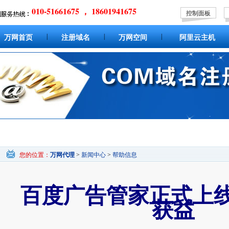
010-51661675 ， 18601941675
控制面板
|
|
|
万网首页
注册域名
万网空间
阿里云主机
您的位置：
万网代理
>
新闻中心
>
帮助信息
百度广告管家正式上线
获益