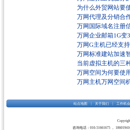
为什么外贸网站要
万网代理及分销合
万网国际域名注册
万网企业邮箱1G变
万网G主机已经支持fs
万网标准建站加速
当前虚拟主机的三
万网空间为何要使用
万网主机万网空间
|
|
站点地图
关于我们
工作机
Copyrigh
咨询电话：010-51661675 ， 186019416