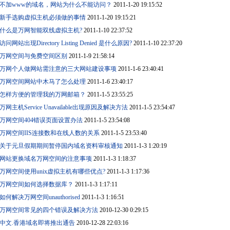
不加www的域名，网站为什么不能访问？
2011-1-20 19:15:52
新手选购虚拟主机必须做的事情
2011-1-20 19:15:21
什么是万网智能双线虚拟主机?
2011-1-10 22:37:52
访问网站出现Directory Listing Denied 是什么原因?
2011-1-10 22:37:20
万网空间与免费空间区别
2011-1-9 21:58:14
万网个人做网站需注意的三大网站建设事项
2011-1-6 23:40:41
万网空间网站中木马了怎么处理
2011-1-6 23:40:17
怎样方便的管理我的万网邮箱？
2011-1-5 23:55:25
万网主机Service Unavailable出现原因及解决方法
2011-1-5 23:54:47
万网空间404错误页面设置办法
2011-1-5 23:54:08
万网空间IIS连接数和在线人数的关系
2011-1-5 23:53:40
关于元旦假期期间暂停国内域名资料审核通知
2011-1-3 1:20:19
网站更换域名万网空间的注意事项
2011-1-3 1:18:37
万网空间使用unix虚拟主机有哪些优点?
2011-1-3 1:17:36
万网空间如何选择数据库？
2011-1-3 1:17:11
如何解决万网空间unauthorised
2011-1-3 1:16:51
万网空间常见的四个错误及解决方法
2010-12-30 0:29:15
中文.香港域名即将推出通告
2010-12-28 22:03:16