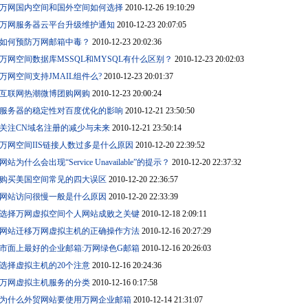
万网国内空间和国外空间如何选择
2010-12-26 19:10:29
万网服务器云平台升级维护通知
2010-12-23 20:07:05
如何预防万网邮箱中毒？
2010-12-23 20:02:36
万网空间数据库MSSQL和MYSQL有什么区别？
2010-12-23 20:02:03
万网空间支持JMAIL组件么?
2010-12-23 20:01:37
互联网热潮微博团购网购
2010-12-23 20:00:24
服务器的稳定性对百度优化的影响
2010-12-21 23:50:50
关注CN域名注册的减少与未来
2010-12-21 23:50:14
万网空间IIS链接人数过多是什么原因
2010-12-20 22:39:52
网站为什么会出现“Service Unavailable”的提示？
2010-12-20 22:37:32
购买美国空间常见的四大误区
2010-12-20 22:36:57
网站访问很慢一般是什么原因
2010-12-20 22:33:39
选择万网虚拟空间个人网站成败之关键
2010-12-18 2:09:11
网站迁移万网虚拟主机的正确操作方法
2010-12-16 20:27:29
市面上最好的企业邮箱:万网绿色G邮箱
2010-12-16 20:26:03
选择虚拟主机的20个注意
2010-12-16 20:24:36
万网虚拟主机服务的分类
2010-12-16 0:17:58
为什么外贸网站要使用万网企业邮箱
2010-12-14 21:31:07