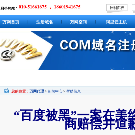
010-51661675 ， 18601941675
控制面板
|
|
|
万网首页
注册域名
万网空间
阿里云主机
您的位置：
万网代理
>
新闻中心
>
帮助信息
“百度被黑”一案在美
商赔偿并道