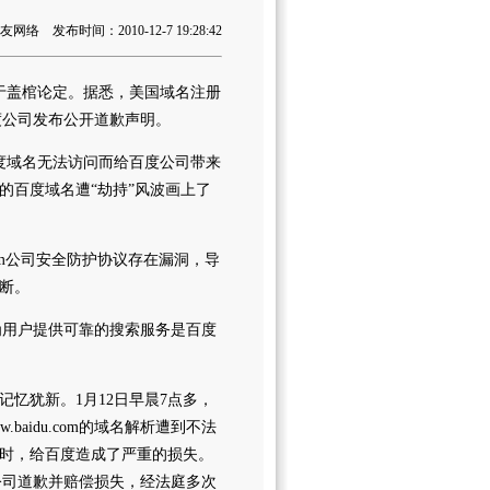
络 发布时间：2010-12-7 19:28:42
于盖棺论定。据悉，美国域名注册
百度公司发布公开道歉声明。
致百度域名无法访问而给百度公司带来
的百度域名遭“劫持”风波画上了
r.com公司安全防护协议存在漏洞，导
断。
，为用户提供可靠的搜索服务是百度
犹新。1月12日早晨7点多，
w.baidu.com的域名解析遭到不法
时，给百度造成了严重的损失。
om公司道歉并赔偿损失，经法庭多次