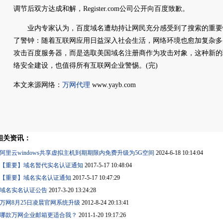
调节后双方达成和解，Register.com公司公开向百度致歉。
业内专家认为，百度域名遭劫持让网民充分感受到了搜索的重要
了警钟：随着互联网应用日益深入社会生活，网络环境也愈加复杂多
攻击百度服务器，而是选取美国域名注册商作为攻击对象，这种新的
络安全建设，也值得所有互联网企业警惕。(完)
本文来源网络：
万网代理
www.yayb.com
相关资讯：
阿里云windows共享虚拟主机到期期限内免费升级为5G空间
2024-6-18 10:14:04
【重要】域名暂代实名认证通知
2017-5-17 10:48:04
【重要】域名实名认证通知
2017-5-17 10:47:29
域名实名认证公告
2017-3-20 13:24:28
万网8月25日凌晨官网系统升级
2012-8-24 20:13:41
哪款万网企业邮箱更适合我？
2011-1-20 19:17:26