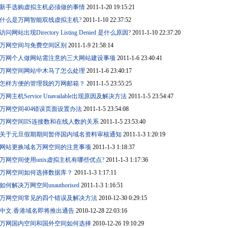
新手选购虚拟主机必须做的事情
2011-1-20 19:15:21
什么是万网智能双线虚拟主机?
2011-1-10 22:37:52
访问网站出现Directory Listing Denied 是什么原因?
2011-1-10 22:37:20
万网空间与免费空间区别
2011-1-9 21:58:14
万网个人做网站需注意的三大网站建设事项
2011-1-6 23:40:41
万网空间网站中木马了怎么处理
2011-1-6 23:40:17
怎样方便的管理我的万网邮箱？
2011-1-5 23:55:25
万网主机Service Unavailable出现原因及解决方法
2011-1-5 23:54:47
万网空间404错误页面设置办法
2011-1-5 23:54:08
万网空间IIS连接数和在线人数的关系
2011-1-5 23:53:40
关于元旦假期期间暂停国内域名资料审核通知
2011-1-3 1:20:19
网站更换域名万网空间的注意事项
2011-1-3 1:18:37
万网空间使用unix虚拟主机有哪些优点?
2011-1-3 1:17:36
万网空间如何选择数据库？
2011-1-3 1:17:11
如何解决万网空间unauthorised
2011-1-3 1:16:51
万网空间常见的四个错误及解决方法
2010-12-30 0:29:15
中文.香港域名即将推出通告
2010-12-28 22:03:16
万网国内空间和国外空间如何选择
2010-12-26 19:10:29