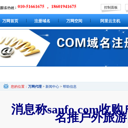
010-51661675 ， 18601941675
控制面板
|
|
|
万网首页
注册域名
万网空间
阿里云主机
您的位置：
万网代理
>
新闻中心
>
帮助信息
消息称sanfo.com
名推户外旅游