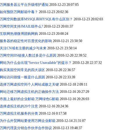
万网服务器云平台升级维护通知
2010-12-23 20:07:05
如何预防万网邮箱中毒？
2010-12-23 20:02:36
万网空间数据库MSSQL和MYSQL有什么区别？
2010-12-23 20:02:03
万网空间支持JMAIL组件么?
2010-12-23 20:01:37
互联网热潮微博团购网购
2010-12-23 20:00:24
服务器的稳定性对百度优化的影响
2010-12-21 23:50:50
关注CN域名注册的减少与未来
2010-12-21 23:50:14
万网空间IIS链接人数过多是什么原因
2010-12-20 22:39:52
网站为什么会出现“Service Unavailable”的提示？
2010-12-20 22:37:32
购买美国空间常见的四大误区
2010-12-20 22:36:57
网站访问很慢一般是什么原因
2010-12-20 22:33:39
选择万网虚拟空间个人网站成败之关键
2010-12-18 2:09:11
网站迁移万网虚拟主机的正确操作方法
2010-12-16 20:27:29
市面上最好的企业邮箱:万网绿色G邮箱
2010-12-16 20:26:03
选择虚拟主机的20个注意
2010-12-16 20:24:36
万网虚拟主机服务的分类
2010-12-16 0:17:58
为什么外贸网站要使用万网企业邮箱
2010-12-14 21:31:07
万网代理及分销合作伙伴合作协议
2010-12-13 19:48:37