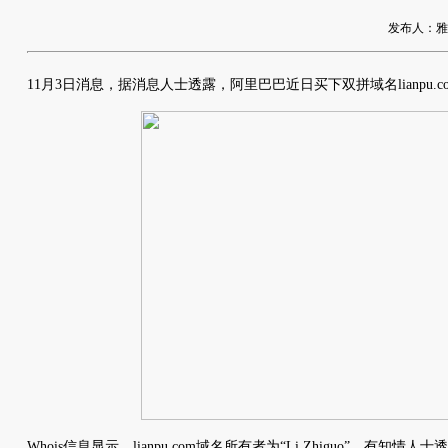
发布人：雅友网
11月3日消息，据消息人士透露，阿里巴巴近日买下双拼域名lianpu.
Whois信息显示，lianpu.com域名所有者为“Li Zhiguo”。有知情人