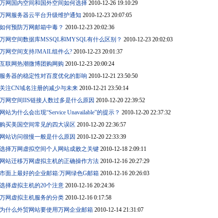
万网国内空间和国外空间如何选择
2010-12-26 19:10:29
万网服务器云平台升级维护通知
2010-12-23 20:07:05
如何预防万网邮箱中毒？
2010-12-23 20:02:36
万网空间数据库MSSQL和MYSQL有什么区别？
2010-12-23 20:02:03
万网空间支持JMAIL组件么?
2010-12-23 20:01:37
互联网热潮微博团购网购
2010-12-23 20:00:24
服务器的稳定性对百度优化的影响
2010-12-21 23:50:50
关注CN域名注册的减少与未来
2010-12-21 23:50:14
万网空间IIS链接人数过多是什么原因
2010-12-20 22:39:52
网站为什么会出现“Service Unavailable”的提示？
2010-12-20 22:37:32
购买美国空间常见的四大误区
2010-12-20 22:36:57
网站访问很慢一般是什么原因
2010-12-20 22:33:39
选择万网虚拟空间个人网站成败之关键
2010-12-18 2:09:11
网站迁移万网虚拟主机的正确操作方法
2010-12-16 20:27:29
市面上最好的企业邮箱:万网绿色G邮箱
2010-12-16 20:26:03
选择虚拟主机的20个注意
2010-12-16 20:24:36
万网虚拟主机服务的分类
2010-12-16 0:17:58
为什么外贸网站要使用万网企业邮箱
2010-12-14 21:31:07