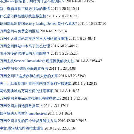
不加www的域名，网站为什么不能访问？
2011-1-20 19:15:52
新手选购虚拟主机必须做的事情
2011-1-20 19:15:21
什么是万网智能双线虚拟主机?
2011-1-10 22:37:52
访问网站出现Directory Listing Denied 是什么原因?
2011-1-10 22:37:20
万网空间与免费空间区别
2011-1-9 21:58:14
万网个人做网站需注意的三大网站建设事项
2011-1-6 23:40:41
万网空间网站中木马了怎么处理
2011-1-6 23:40:17
怎样方便的管理我的万网邮箱？
2011-1-5 23:55:25
万网主机Service Unavailable出现原因及解决方法
2011-1-5 23:54:47
万网空间404错误页面设置办法
2011-1-5 23:54:08
万网空间IIS连接数和在线人数的关系
2011-1-5 23:53:40
关于元旦假期期间暂停国内域名资料审核通知
2011-1-3 1:20:19
网站更换域名万网空间的注意事项
2011-1-3 1:18:37
万网空间使用unix虚拟主机有哪些优点?
2011-1-3 1:17:36
万网空间如何选择数据库？
2011-1-3 1:17:11
如何解决万网空间unauthorised
2011-1-3 1:16:51
万网空间常见的四个错误及解决方法
2010-12-30 0:29:15
中文.香港域名即将推出通告
2010-12-28 22:03:16