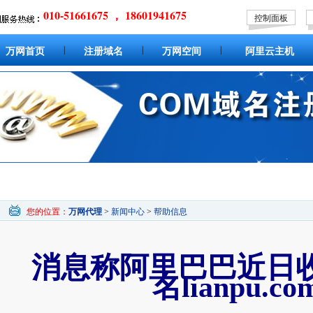
010-51661675 ， 18601941675
控制面板
|
|
|
万网首页
注册域名
万网空间
阿里云主机
您的位置：
万网代理
>
新闻中心
>
帮助信息
消息称阿里巴巴近日
名lianpu.co