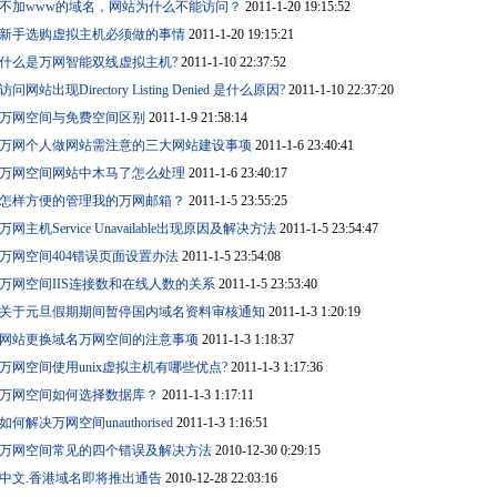
不加www的域名，网站为什么不能访问？
2011-1-20 19:15:52
新手选购虚拟主机必须做的事情
2011-1-20 19:15:21
什么是万网智能双线虚拟主机?
2011-1-10 22:37:52
访问网站出现Directory Listing Denied 是什么原因?
2011-1-10 22:37:20
万网空间与免费空间区别
2011-1-9 21:58:14
万网个人做网站需注意的三大网站建设事项
2011-1-6 23:40:41
万网空间网站中木马了怎么处理
2011-1-6 23:40:17
怎样方便的管理我的万网邮箱？
2011-1-5 23:55:25
万网主机Service Unavailable出现原因及解决方法
2011-1-5 23:54:47
万网空间404错误页面设置办法
2011-1-5 23:54:08
万网空间IIS连接数和在线人数的关系
2011-1-5 23:53:40
关于元旦假期期间暂停国内域名资料审核通知
2011-1-3 1:20:19
网站更换域名万网空间的注意事项
2011-1-3 1:18:37
万网空间使用unix虚拟主机有哪些优点?
2011-1-3 1:17:36
万网空间如何选择数据库？
2011-1-3 1:17:11
如何解决万网空间unauthorised
2011-1-3 1:16:51
万网空间常见的四个错误及解决方法
2010-12-30 0:29:15
中文.香港域名即将推出通告
2010-12-28 22:03:16