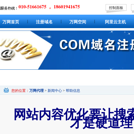
010-51661675 ， 18601941675
控制面板
|
|
|
万网首页
注册域名
万网空间
阿里云主机
您的位置：
万网代理
>
新闻中心
>
帮助信息
网站内容优化要让搜
才是硬道理