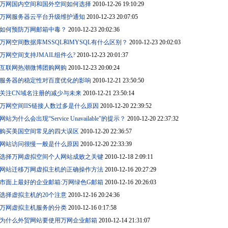
万网国内空间和国外空间如何选择
2010-12-26 19:10:29
万网服务器云平台升级维护通知
2010-12-23 20:07:05
如何预防万网邮箱中毒？
2010-12-23 20:02:36
万网空间数据库MSSQL和MYSQL有什么区别？
2010-12-23 20:02:03
万网空间支持JMAIL组件么?
2010-12-23 20:01:37
互联网热潮微博团购网购
2010-12-23 20:00:24
服务器的稳定性对百度优化的影响
2010-12-21 23:50:50
关注CN域名注册的减少与未来
2010-12-21 23:50:14
万网空间IIS链接人数过多是什么原因
2010-12-20 22:39:52
网站为什么会出现“Service Unavailable”的提示？
2010-12-20 22:37:32
购买美国空间常见的四大误区
2010-12-20 22:36:57
网站访问很慢一般是什么原因
2010-12-20 22:33:39
选择万网虚拟空间个人网站成败之关键
2010-12-18 2:09:11
网站迁移万网虚拟主机的正确操作方法
2010-12-16 20:27:29
市面上最好的企业邮箱:万网绿色G邮箱
2010-12-16 20:26:03
选择虚拟主机的20个注意
2010-12-16 20:24:36
万网虚拟主机服务的分类
2010-12-16 0:17:58
为什么外贸网站要使用万网企业邮箱
2010-12-14 21:31:07