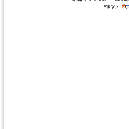
咨询电话：010-51661675 ， 186019416
客服QQ：
[