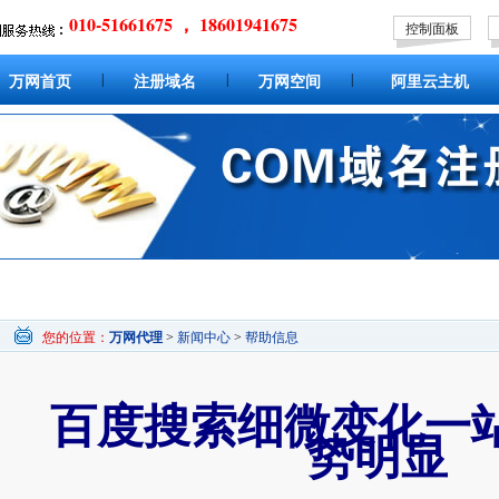
010-51661675 ， 18601941675
控制面板
|
|
|
万网首页
注册域名
万网空间
阿里云主机
您的位置：
万网代理
>
新闻中心
>
帮助信息
百度搜索细微变化一
势明显