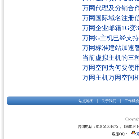
万网代理及分销合
万网国际域名注册
万网企业邮箱1G变
万网G主机已经支持fs
万网标准建站加速
当前虚拟主机的三
万网空间为何要使用
万网主机万网空间
|
|
站点地图
关于我们
工作机
Copyrigh
咨询电话：010-51661675 ， 186019416
客服QQ：
[