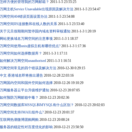
怎样方便的管理我的万网邮箱？
2011-1-5 23:55:25
万网主机Service Unavailable出现原因及解决方法
2011-1-5 23:54:47
万网空间404错误页面设置办法
2011-1-5 23:54:08
万网空间IIS连接数和在线人数的关系
2011-1-5 23:53:40
关于元旦假期期间暂停国内域名资料审核通知
2011-1-3 1:20:19
网站更换域名万网空间的注意事项
2011-1-3 1:18:37
万网空间使用unix虚拟主机有哪些优点?
2011-1-3 1:17:36
万网空间如何选择数据库？
2011-1-3 1:17:11
如何解决万网空间unauthorised
2011-1-3 1:16:51
万网空间常见的四个错误及解决方法
2010-12-30 0:29:15
中文.香港域名即将推出通告
2010-12-28 22:03:16
万网国内空间和国外空间如何选择
2010-12-26 19:10:29
万网服务器云平台升级维护通知
2010-12-23 20:07:05
如何预防万网邮箱中毒？
2010-12-23 20:02:36
万网空间数据库MSSQL和MYSQL有什么区别？
2010-12-23 20:02:03
万网空间支持JMAIL组件么?
2010-12-23 20:01:37
互联网热潮微博团购网购
2010-12-23 20:00:24
服务器的稳定性对百度优化的影响
2010-12-21 23:50:50