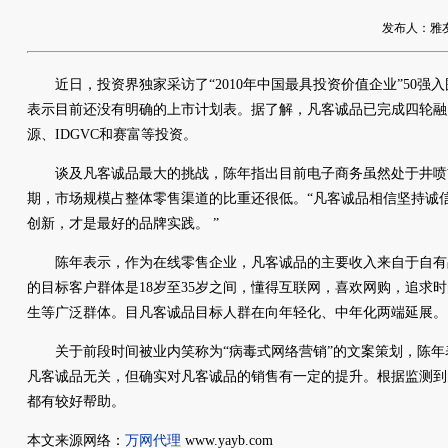
发布人：雅友网络
近日，投资界独家采访了“2010年中国最具投资价值企业”50强入
表示目前还没有明确的上市计划表。据了解，凡客诚品已完成四轮融
源、IDGVC和赛富等投资。
谈及凡客诚品最大的挑战，陈年指出目前
电子商务
虽然处于井喷
期，市场规模占整体零售渠道的比重还很低。“凡客诚品相信坚持诚
创新，才是最好的品牌实践。 ”
陈年表示，作为在线零售企业，凡客诚品的主要收入来自于自有
的目标客户群体是18岁至35岁之间，懂得互联网，喜欢网购，追求
生等广泛群体。目凡客诚品目标人群在向年轻化、中年化两端延展。
关于前段时间被业内笑称为“病毒式网络营销”的文案策划，陈年
凡客诚品无关，但确实对凡客诚品的销售有一定的提升。根据监测到
都有较好帮助。
本文来源网络：
万网代理
www.yayb.com