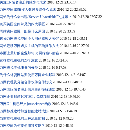
关注CN域名注册的减少与未来
2010-12-21 23:50:14
万网空间IIS链接人数过多是什么原因
2010-12-20 22:39:52
网站为什么会出现“Service Unavailable”的提示？
2010-12-20 22:37:32
购买美国空间常见的四大误区
2010-12-20 22:36:57
网站访问很慢一般是什么原因
2010-12-20 22:33:39
选择万网虚拟空间个人网站成败之关键
2010-12-18 2:09:11
网站迁移万网虚拟主机的正确操作方法
2010-12-16 20:27:29
市面上最好的企业邮箱:万网绿色G邮箱
2010-12-16 20:26:03
选择虚拟主机的20个注意
2010-12-16 20:24:36
万网虚拟主机服务的分类
2010-12-16 0:17:58
为什么外贸网站要使用万网企业邮箱
2010-12-14 21:31:07
万网代理及分销合作伙伴合作协议
2010-12-13 19:48:37
万网国际域名注册信息更新提醒通知
2010-12-13 19:46:43
万网企业邮箱1G变3G，免费加邮
2010-12-13 19:46:09
万网G主机已经支持fsockopen函数
2010-12-13 1:46:01
万网标准建站加速智能建站成熟
2010-12-13 1:44:59
当前虚拟主机的三种流量限制
2010-12-12 0:49:20
万网空间为何要使用独立IP？
2010-12-12 0:48:49