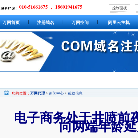
010-51661675 ， 18601941675
控制面板
|
|
|
万网首页
注册域名
万网空间
阿里云主机
您的位置：
万网代理
>
新闻中心
>
帮助信息
电子商务处于井喷前
向两端年龄延