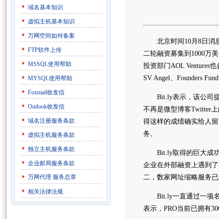
域名基本知识
虚拟主机基本知识
万网空间如何备案
北京时间10月8日消息
FTP软件上传
二轮融资募集到1000万美
MSSQL使用帮助
投资部门AOL Ventures也
SV Angel、Founde
MYSQL使用帮助
Foxmail收发信
Bit.ly表示，该公司提
Outlook收发信
不再是微型博客Twitte
域名注册服务条款
得这样的成绩确实给人留下
务。
虚拟主机服务条款
独立主机服务条款
Bit.ly取得的巨大成
企业邮局服务条款
企业在外部融资上遇到了很
万网代理
服务总章
二，数家网址缩略服务已
相关法律法规
Bit.ly一直通过一项
表示，PRO当前已拥有3