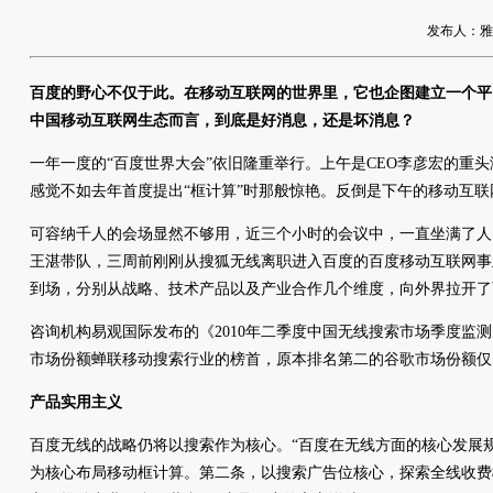
发布人：雅友网
百度的野心不仅于此。在移动互联网的世界里，它也企图建立一个平
中国移动互联网生态而言，到底是好消息，还是坏消息？
一年一度的“百度世界大会”依旧隆重举行。上午是CEO李彦宏的重
感觉不如去年首度提出“框计算”时那般惊艳。反倒是下午的移动互
可容纳千人的会场显然不够用，近三个小时的会议中，一直坐满了人
王湛带队，三周前刚刚从搜狐无线离职进入百度的百度移动互联网事
到场，分别从战略、技术产品以及产业合作几个维度，向外界拉开了
咨询机构易观国际发布的《2010年二季度中国无线搜索市场季度监测》
市场份额蝉联移动搜索行业的榜首，原本排名第二的谷歌市场份额仅为1
产品实用主义
百度无线的战略仍将以搜索作为核心。“百度在无线方面的核心发展
为核心布局移动框计算。第二条，以搜索广告位核心，探索全线收费