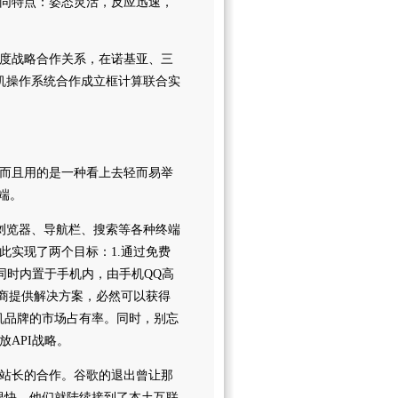
同特点：姿态灵活，反应迅速，
度战略合作关系，在诺基亚、三
手机操作系统合作成立框计算联合实
而且用的是一种看上去轻而易举
终端。
QQ浏览器、导航栏、搜索等各种终端
此实现了两个目标：1.通过免费
同时内置于手机内，由手机QQ高
厂商提供解决方案，必然可以获得
机品牌的市场占有率。同时，别忘
API战略。
站长的合作。谷歌的退出曾让那
，但很快，他们就陆续接到了本土互联