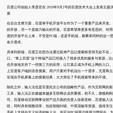
百度公司创始人李彦宏在 2010年9月2号的百度技术大会上发表主题
展
在后台支撑方面，百度将手机开放平台作为了一个重要产品来开发。
的开放，另一个是能力输出的开放。百度希望将更多有意思的、对用
度的开放平台上来，不管是PC端，还是手机端，都秉承同样的这一
各方需求。
具体到前端，百度正在想办法通过延伸产品让搜索框变得无处不在，
口。“掌上百度”这个终端产品已经接入了很多优质的服务与资源，
也开放地支持了一些第三方的应用，让它真正成为手机上网的入口。
上百度客户端的语音搜索。用户只要对手机说出一个需求，无需再点
呈现在手机屏幕上的搜索结果，大大简化了手机搜索带来的不便。
除此之外，输入法也是百度此次公布的战略性产品。作为互联网的新
工具，输入法正在被越来越多互联网企业所重视，前不久，搜狐刚刚
司。百度移动互联网事业部产品方面的负责人徐新意称，百度输入法
统，同时具有细胞词库，包括智能纠错、中英混输等资源。值得关注
手机上支持自定义短语的输入法，并可与PC端用户使用习惯同步，