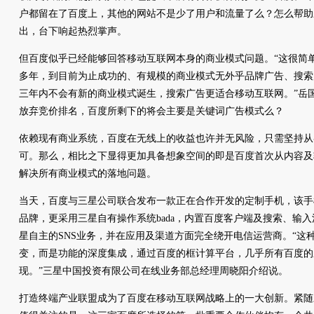
户都留在了百度上，其他的网站不是少了用户和流量了么？怎么帮助
出，台下响起热烈掌声。
但百度似乎已经能够回答移动互联网本身的商业模式问题。“这很简单
多年，到目前为止成功的、有规模的商业模式无外乎品牌广告、搜索
三年内不会有新的商业模式诞生，搜索广告更适合移动互联网。”岳
放弃竞价排名，百度所剩下的将会主要是关键词广告模式么？
依赖现有商业系统，百度在无线上的收益也许并无风险，只需坚持从
可。那么，相比之下显得更加具备想象空间的即是百度首次从内容及
解决所有商业模式的落地问题。
当天，百度与三星公司联合发布一款正在合作开发的定制手机，该手机
品牌，更采用三星自有操作系统bada，内置百度客户端及搜索、输
星自主的SNS业务，并在应用及渠道方面完全绕开电信运营商。“这
变，而是功能的深度集成，通过百度的框计算平台，几乎所有百度的
现。”三星中国投资有限公司在线业务部总经理周晓阳介绍说。
打造终端产业联盟成为了百度在移动互联网战略上的一大创新。紧随