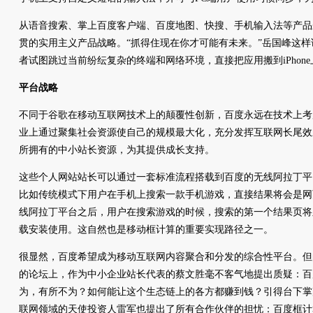
从语音搜索、掌上百度客户端、百度地图、快搜、手机输入法等产品
贯的实用主义产品战略。“抓得住现在你才可能有未来。”岳国峰这
者试图跳过当前纷纭复杂的终端和网络环境，直接把应用搬到iPhon
平台战略
不同于谷歌在移动互联网技术上的颠覆性创新，百度永远在技术上考
业上通过聚集社会资源使自己的规模最大化，充分发挥互联网长尾效
所拥有的中小站长资源，为其提供成长支持。
这些个人网站站长可以通过一套标准流程搭载到百度的无线阿拉丁平
比如传统模式下用户在手机上搜索一款手机游戏，直接结果将会是网
线阿拉丁平台之后，用户在搜索游戏的时候，搜索的第一个结果页将
载安装使用。这自然也是移动框计算的重要实现路径之一。
很显然，百度希望成为移动互联网内容聚合和分发的综合性平台。但
的论坛上，作为中小企业站长代表的蔡文胜毫不客气地提出质疑：百
为，有所不为？如何能让这个生态链上的各方都赚到钱？引得台下掌
联网领域的天使投资人雷军也提出了所有合作伙伴的担忧：百度框计