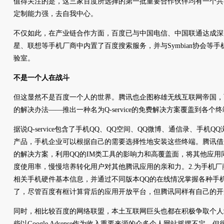
值得关注的是，这三家百度所选择的第一批重要合作伙伴均有一个共
定制能力强，去自我中心。
不仅如此，在产业链合作方面，百度已与中国电信、中国联通达成深
星、联想等手机厂商中内置了百度搜索服务，并与Symbian协会等
验室。
不是一个人在战斗
但这显然不是百度一个人的世界。腾讯也企图称雄无线互联网帝国，
的解决办法——推出一种名为Q-service的免费解决方案覆盖到各个
据说Q-service包含了手机QQ、QQ空间、QQ微博、通信录、手机
产品，手机企业可以根据自己的需要选择性地安装这些终端。腾讯借
的解决方案，利用QQ的IM类工具的影响力和高覆盖面，将其他应用
度使用率，慢慢培养转化用户对其他腾讯应用的亲和力。2.为手机
相关手机硬件基本信息，并通过不同版本QQ的在线情况掌握各种手
了，尽管百度有框计算背后的应用开放平台，但腾讯同样有自己的开放
同时，相比较百度的网络联盟，本土互联网巨头也都在积极争取个人
些以Google Adsense作为收入重要来源的众多个人网站摇摆不定