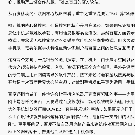
心，推动产业链合作共赢。”这是百度的官方说法。
从百度移动的互联网核心战略来看，重中之重便是要让“框计算”延伸
框计算的核心是搜索。但是搜索的核心是用户体验。如果用WAP版
息让手机屏幕难以承载，有用信息很容易被淹没。虽然百度方面表示
模式，并承诺无线搜索绝对不会采用竞价排名的商业模式。但这远远
手机版，需要依据手机特性重新认识用户与百度之间的信息交互需求
这有两个方向，一是细分的通用搜索。在手机上，由于展示空间以及
供方必须沿着信息检索、浏览、资源下载三个方向梳理。另外是深度
的专门满足用户阅读需求的软件产品，接下来还将会有游戏搜索与软
开放是本次百度世界大会的主题，这放到手机端似乎更为适用，手机
百度还悄悄做了一件也许会让手机浏览器厂商高度紧张的事——为用
网上是怎样的页面，只要通过百度搜索框，就可以被转换为适用于用
大的手机浏览器厂商UCWEB一直津津乐道的事情，如果百度这样干
么？百度很快就要输出这样的页面转换平台，他们有一支专门的团队
刚”。更重要的是，百度不仅自己用这款产品来建筑移动互联网入口
框上的网站站长，普渡他们从PC进入手机领域。