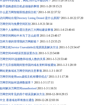
不加www的域名，网站为什么不能访问？
2011-1-20 19:15:52
新手选购虚拟主机必须做的事情
2011-1-20 19:15:21
什么是万网智能双线虚拟主机?
2011-1-10 22:37:52
访问网站出现Directory Listing Denied 是什么原因?
2011-1-10 22:37:20
万网空间与免费空间区别
2011-1-9 21:58:14
万网个人做网站需注意的三大网站建设事项
2011-1-6 23:40:41
万网空间网站中木马了怎么处理
2011-1-6 23:40:17
怎样方便的管理我的万网邮箱？
2011-1-5 23:55:25
万网主机Service Unavailable出现原因及解决方法
2011-1-5 23:54:47
万网空间404错误页面设置办法
2011-1-5 23:54:08
万网空间IIS连接数和在线人数的关系
2011-1-5 23:53:40
关于元旦假期期间暂停国内域名资料审核通知
2011-1-3 1:20:19
网站更换域名万网空间的注意事项
2011-1-3 1:18:37
万网空间使用unix虚拟主机有哪些优点?
2011-1-3 1:17:36
万网空间如何选择数据库？
2011-1-3 1:17:11
如何解决万网空间unauthorised
2011-1-3 1:16:51
万网空间常见的四个错误及解决方法
2010-12-30 0:29:15
中文.香港域名即将推出通告
2010-12-28 22:03:16