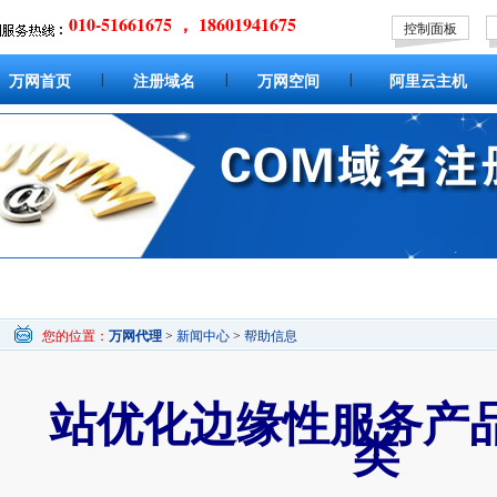
010-51661675 ， 18601941675
控制面板
|
|
|
万网首页
注册域名
万网空间
阿里云主机
您的位置：
万网代理
>
新闻中心
>
帮助信息
站优化边缘性服务产
类