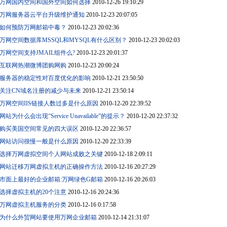
万网国内空间和国外空间如何选择
2010-12-26 19:10:29
万网服务器云平台升级维护通知
2010-12-23 20:07:05
如何预防万网邮箱中毒？
2010-12-23 20:02:36
万网空间数据库MSSQL和MYSQL有什么区别？
2010-12-23 20:02:03
万网空间支持JMAIL组件么?
2010-12-23 20:01:37
互联网热潮微博团购网购
2010-12-23 20:00:24
服务器的稳定性对百度优化的影响
2010-12-21 23:50:50
关注CN域名注册的减少与未来
2010-12-21 23:50:14
万网空间IIS链接人数过多是什么原因
2010-12-20 22:39:52
网站为什么会出现“Service Unavailable”的提示？
2010-12-20 22:37:32
购买美国空间常见的四大误区
2010-12-20 22:36:57
网站访问很慢一般是什么原因
2010-12-20 22:33:39
选择万网虚拟空间个人网站成败之关键
2010-12-18 2:09:11
网站迁移万网虚拟主机的正确操作方法
2010-12-16 20:27:29
市面上最好的企业邮箱:万网绿色G邮箱
2010-12-16 20:26:03
选择虚拟主机的20个注意
2010-12-16 20:24:36
万网虚拟主机服务的分类
2010-12-16 0:17:58
为什么外贸网站要使用万网企业邮箱
2010-12-14 21:31:07