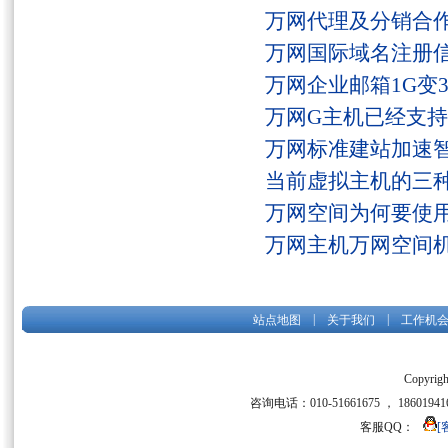
万网代理及分销合
万网国际域名注册
万网企业邮箱1G变
万网G主机已经支持fs
万网标准建站加速
当前虚拟主机的三
万网空间为何要使用
万网主机万网空间
|
|
站点地图
关于我们
工作机
Copyrigh
咨询电话：010-51661675 ， 186019416
客服QQ：
[