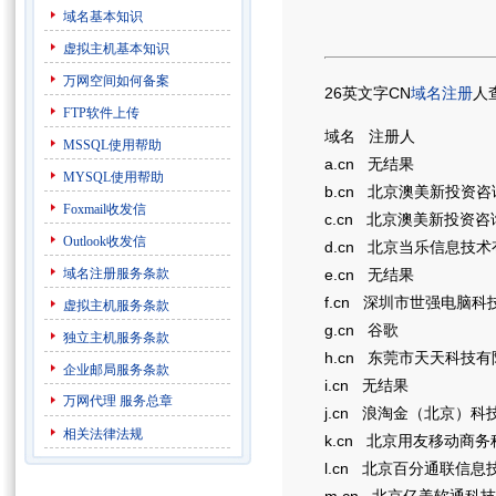
域名基本知识
虚拟主机基本知识
万网空间如何备案
26英文字CN
域名注册
人
FTP软件上传
域名 注册人
MSSQL使用帮助
a.cn 无结果
MYSQL使用帮助
b.cn 北京澳美新投资
Foxmail收发信
c.cn 北京澳美新投资
Outlook收发信
d.cn 北京当乐信息技
域名注册服务条款
e.cn 无结果
f.cn 深圳市世强电脑
虚拟主机服务条款
g.cn 谷歌
独立主机服务条款
h.cn 东莞市天天科技
企业邮局服务条款
i.cn 无结果
万网代理
服务总章
j.cn 浪淘金（北京）
相关法律法规
k.cn 北京用友移动商
l.cn 北京百分通联信