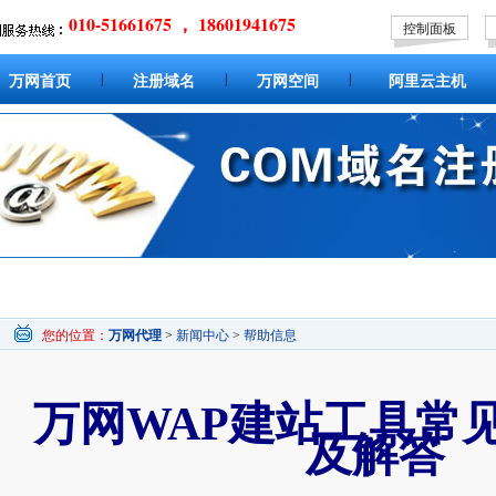
010-51661675 ， 18601941675
控制面板
|
|
|
万网首页
注册域名
万网空间
阿里云主机
您的位置：
万网代理
>
新闻中心
>
帮助信息
万网WAP建站工具常
及解答