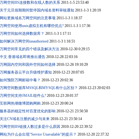
万网空间IIS连接数和在线人数的关系
2011-1-5 23:53:40
关于元旦假期期间暂停国内域名资料审核通知
2011-1-3 1:20:19
网站更换域名万网空间的注意事项
2011-1-3 1:18:37
万网空间使用unix虚拟主机有哪些优点?
2011-1-3 1:17:36
万网空间如何选择数据库？
2011-1-3 1:17:11
如何解决万网空间unauthorised
2011-1-3 1:16:51
万网空间常见的四个错误及解决方法
2010-12-30 0:29:15
中文.香港域名即将推出通告
2010-12-28 22:03:16
万网国内空间和国外空间如何选择
2010-12-26 19:10:29
万网服务器云平台升级维护通知
2010-12-23 20:07:05
如何预防万网邮箱中毒？
2010-12-23 20:02:36
万网空间数据库MSSQL和MYSQL有什么区别？
2010-12-23 20:02:03
万网空间支持JMAIL组件么?
2010-12-23 20:01:37
互联网热潮微博团购网购
2010-12-23 20:00:24
服务器的稳定性对百度优化的影响
2010-12-21 23:50:50
关注CN域名注册的减少与未来
2010-12-21 23:50:14
万网空间IIS链接人数过多是什么原因
2010-12-20 22:39:52
网站为什么会出现“Service Unavailable”的提示？
2010-12-20 22:37:32