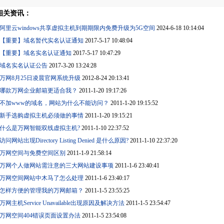
相关资讯：
阿里云windows共享虚拟主机到期期限内免费升级为5G空间
2024-6-18 10:14:04
【重要】域名暂代实名认证通知
2017-5-17 10:48:04
【重要】域名实名认证通知
2017-5-17 10:47:29
域名实名认证公告
2017-3-20 13:24:28
万网8月25日凌晨官网系统升级
2012-8-24 20:13:41
哪款万网企业邮箱更适合我？
2011-1-20 19:17:26
不加www的域名，网站为什么不能访问？
2011-1-20 19:15:52
新手选购虚拟主机必须做的事情
2011-1-20 19:15:21
什么是万网智能双线虚拟主机?
2011-1-10 22:37:52
访问网站出现Directory Listing Denied 是什么原因?
2011-1-10 22:37:20
万网空间与免费空间区别
2011-1-9 21:58:14
万网个人做网站需注意的三大网站建设事项
2011-1-6 23:40:41
万网空间网站中木马了怎么处理
2011-1-6 23:40:17
怎样方便的管理我的万网邮箱？
2011-1-5 23:55:25
万网主机Service Unavailable出现原因及解决方法
2011-1-5 23:54:47
万网空间404错误页面设置办法
2011-1-5 23:54:08