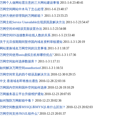
万网个人做网站需注意的三大网站建设事项
2011-1-6 23:40:41
万网空间网站中木马了怎么处理
2011-1-6 23:40:17
怎样方便的管理我的万网邮箱？
2011-1-5 23:55:25
万网主机Service Unavailable出现原因及解决方法
2011-1-5 23:54:47
万网空间404错误页面设置办法
2011-1-5 23:54:08
万网空间IIS连接数和在线人数的关系
2011-1-5 23:53:40
关于元旦假期期间暂停国内域名资料审核通知
2011-1-3 1:20:19
网站更换域名万网空间的注意事项
2011-1-3 1:18:37
万网空间使用unix虚拟主机有哪些优点?
2011-1-3 1:17:36
万网空间如何选择数据库？
2011-1-3 1:17:11
如何解决万网空间unauthorised
2011-1-3 1:16:51
万网空间常见的四个错误及解决方法
2010-12-30 0:29:15
中文.香港域名即将推出通告
2010-12-28 22:03:16
万网国内空间和国外空间如何选择
2010-12-26 19:10:29
万网服务器云平台升级维护通知
2010-12-23 20:07:05
如何预防万网邮箱中毒？
2010-12-23 20:02:36
万网空间数据库MSSQL和MYSQL有什么区别？
2010-12-23 20:02:03
万网空间支持JMAIL组件么?
2010-12-23 20:01:37