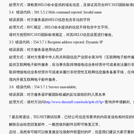
处理方式：请检查HELO命令提供的域名信息，且保证其符合RFC1035国际标
3.4 错误代码：501 5.5.2 Helo command rejected: Invalid name
错误原因：对方服务器的HELO信息包含非法的字符
处理方式：RFC规定，HELO命令提供的信息不得包含中文字符。
请对方按照RFC1035国际标准规定，对其HELO信息设置进行修改。
3.5 错误代码：554 5.7.1 Recipient address rejected: Dynamic IP
错误原因：对方服务器使用动态IP
处理方式：请对方查看中华人民共和国信息产业部令第38号《互联网电子邮件
提供互联网电子邮件服务，应当事先取得增值电信业务经营许可或者依法履行
取得增值电信业务经营许可或者未履行非经营性互联网信息服务备案手续，任
境内开展互联网电子邮件服务。
3.6 错误代码：554 5.7.1 Service unavailable;
错误原因：对方服务器IP被国际权威的反垃圾组织列入黑名单
处理方式：请对方访问
http://www.dnsstuff.com/tools/ip4r.ch?ip=
查询并申请解封。
7 最后将退信，TELNET测试结果，已经公司信息等要求的内容发送给相对应
解除后会给您回复邮件，一般您收到邮件后即可恢复正常。
总结，虽然有可能可以恢复被反垃圾邮件联盟封的IP，但是我们建议大家尽量的