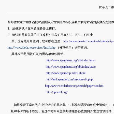
发布人：雅友网
当邮件发送方服务器的IP被国际反垃圾邮件组织屏蔽后解除封锁的步骤首先要
1、所做测试均在问题服务器上进行。
2、确认问题服务器的IP（或整个IP段）不在SBL、RBL、CBL中
关于国际黑名单查询，您可以在这里：
http://www.dnsstuff.com/tools/ip4r.ch?ip
http://www.kloth.net/services/dnsbl.php
（推荐使用）进行查询。
其他应用范围较广泛的黑名单组织网站：
http://www.spamhaus.org/sbl/index.lasso
http://www.spamhaus.org/xbl/index.lasso
http://www.spamcop.net/bl.shtml
http://anti-spam.org.cn/services/rbl.php
http://www.senderbase.org/search?page=senders
http://openrbl.org/
如果您很不幸的列在上述组织的黑名单中，那您就需要向他们申请解封。（
一般48小时内给予答复，若这个时间内您的邮件服务器依然向外发送垃圾邮件