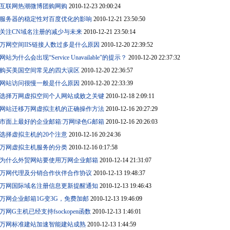
互联网热潮微博团购网购
2010-12-23 20:00:24
服务器的稳定性对百度优化的影响
2010-12-21 23:50:50
关注CN域名注册的减少与未来
2010-12-21 23:50:14
万网空间IIS链接人数过多是什么原因
2010-12-20 22:39:52
网站为什么会出现“Service Unavailable”的提示？
2010-12-20 22:37:32
购买美国空间常见的四大误区
2010-12-20 22:36:57
网站访问很慢一般是什么原因
2010-12-20 22:33:39
选择万网虚拟空间个人网站成败之关键
2010-12-18 2:09:11
网站迁移万网虚拟主机的正确操作方法
2010-12-16 20:27:29
市面上最好的企业邮箱:万网绿色G邮箱
2010-12-16 20:26:03
选择虚拟主机的20个注意
2010-12-16 20:24:36
万网虚拟主机服务的分类
2010-12-16 0:17:58
为什么外贸网站要使用万网企业邮箱
2010-12-14 21:31:07
万网代理及分销合作伙伴合作协议
2010-12-13 19:48:37
万网国际域名注册信息更新提醒通知
2010-12-13 19:46:43
万网企业邮箱1G变3G，免费加邮
2010-12-13 19:46:09
万网G主机已经支持fsockopen函数
2010-12-13 1:46:01
万网标准建站加速智能建站成熟
2010-12-13 1:44:59