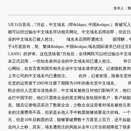
发布人：雅友网
5月31日音讯，7月起，中文域名（即&ldquo;.中国&rdquo;）
都可以经过输出中文域名拜访相关网址。中文域名启用在即，但近日
业的中文域名已被人抢注。 域名未启用即遭抢注 据理解，中国
于4月底宣布，简、繁体&ldquo;.中国&rdquo;域名国际请求已经
CANN）的评审。这也意味着7月份后，全球网民可以经过输出中文
未正式启用，一些知名泉州企业的中文域名却已遭人抢注。 昨日
心网站，在首页查询我市相关企业中文域名请求状况。记者随机查询
上市公司的中文域名均已遭抢注。 此外，记者发现，除春生堂外
生堂的运营者于2005年注册了期限为10年的春生堂中文域名。
鞋企担任人态度冷淡地表示，中文域名被抢注对他们影响不大，他们
会打中国字的，他们只需将企业的英文网址发给国外客户，客户就能
息。随后记者电话采访了数家企业，少数企业运营者对域名被抢注表示
名的注册费用不高，但若是从他人手中购置能够就要花大价钱。一个中
元，但是10年后购置的话，能够要破费数十万甚至上百万，还不如趁早注
业内人士称，其实，域名遭抢注的风险从去年12月当前就降低了很