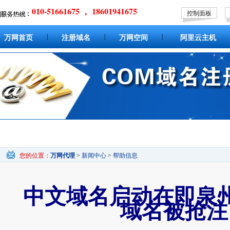
010-51661675 ， 18601941675
控制面板
|
|
|
万网首页
注册域名
万网空间
阿里云主机
您的位置：
万网代理
>
新闻中心
>
帮助信息
中文域名启动在即泉
域名被抢注