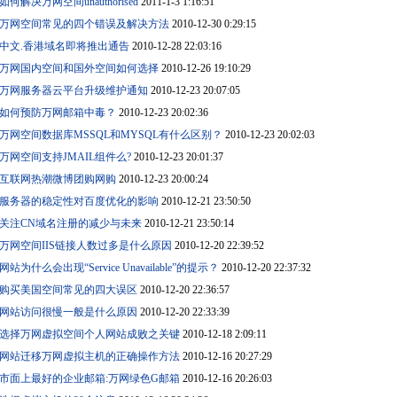
如何解决万网空间unauthorised
2011-1-3 1:16:51
万网空间常见的四个错误及解决方法
2010-12-30 0:29:15
中文.香港域名即将推出通告
2010-12-28 22:03:16
万网国内空间和国外空间如何选择
2010-12-26 19:10:29
万网服务器云平台升级维护通知
2010-12-23 20:07:05
如何预防万网邮箱中毒？
2010-12-23 20:02:36
万网空间数据库MSSQL和MYSQL有什么区别？
2010-12-23 20:02:03
万网空间支持JMAIL组件么?
2010-12-23 20:01:37
互联网热潮微博团购网购
2010-12-23 20:00:24
服务器的稳定性对百度优化的影响
2010-12-21 23:50:50
关注CN域名注册的减少与未来
2010-12-21 23:50:14
万网空间IIS链接人数过多是什么原因
2010-12-20 22:39:52
网站为什么会出现“Service Unavailable”的提示？
2010-12-20 22:37:32
购买美国空间常见的四大误区
2010-12-20 22:36:57
网站访问很慢一般是什么原因
2010-12-20 22:33:39
选择万网虚拟空间个人网站成败之关键
2010-12-18 2:09:11
网站迁移万网虚拟主机的正确操作方法
2010-12-16 20:27:29
市面上最好的企业邮箱:万网绿色G邮箱
2010-12-16 20:26:03