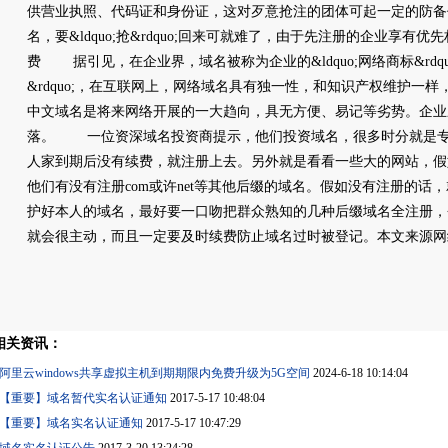
供营业执照、代码证和身份证，这对歹意抢注的团体可起一定的防备
名，要&ldquo;抢&rdquo;回来可就难了，由于先注册的企业享
费 据引见，在企业界，域名被称为企业的&ldquo;网络商标&rdquo;
&rdquo;，在互联网上，网络域名具有独一性，和知识产权维护一
中文域名是将来网络开展的一大趋向，具无方便、易记等劣势。企业
落。 一位资深域名投资商提示，他们投资域名，很多时分就是专
人家到期后没有续费，就注册上去。另外就是看看一些大的网站，假
他们有没有注册com或许net等其他后缀的域名。假如没有注册的话
护好本人的域名，最好要一口吻把群众熟知的几种后缀域名全注册，
就会很主动，而且一定要及时续费防止域名过时被登记。本文来源网
相关资讯：
阿里云windows共享虚拟主机到期期限内免费升级为5G空间
2024-6-18 10:14:04
【重要】域名暂代实名认证通知
2017-5-17 10:48:04
【重要】域名实名认证通知
2017-5-17 10:47:29