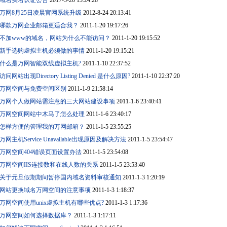
域名实名认证公告
2017-3-20 13:24:28
万网8月25日凌晨官网系统升级
2012-8-24 20:13:41
哪款万网企业邮箱更适合我？
2011-1-20 19:17:26
不加www的域名，网站为什么不能访问？
2011-1-20 19:15:52
新手选购虚拟主机必须做的事情
2011-1-20 19:15:21
什么是万网智能双线虚拟主机?
2011-1-10 22:37:52
访问网站出现Directory Listing Denied 是什么原因?
2011-1-10 22:37:20
万网空间与免费空间区别
2011-1-9 21:58:14
万网个人做网站需注意的三大网站建设事项
2011-1-6 23:40:41
万网空间网站中木马了怎么处理
2011-1-6 23:40:17
怎样方便的管理我的万网邮箱？
2011-1-5 23:55:25
万网主机Service Unavailable出现原因及解决方法
2011-1-5 23:54:47
万网空间404错误页面设置办法
2011-1-5 23:54:08
万网空间IIS连接数和在线人数的关系
2011-1-5 23:53:40
关于元旦假期期间暂停国内域名资料审核通知
2011-1-3 1:20:19
网站更换域名万网空间的注意事项
2011-1-3 1:18:37
万网空间使用unix虚拟主机有哪些优点?
2011-1-3 1:17:36
万网空间如何选择数据库？
2011-1-3 1:17:11