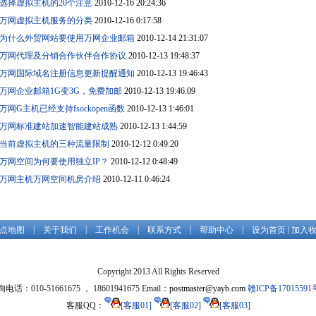
选择虚拟主机的20个注意
2010-12-16 20:24:36
万网虚拟主机服务的分类
2010-12-16 0:17:58
为什么外贸网站要使用万网企业邮箱
2010-12-14 21:31:07
万网代理及分销合作伙伴合作协议
2010-12-13 19:48:37
万网国际域名注册信息更新提醒通知
2010-12-13 19:46:43
万网企业邮箱1G变3G，免费加邮
2010-12-13 19:46:09
万网G主机已经支持fsockopen函数
2010-12-13 1:46:01
万网标准建站加速智能建站成熟
2010-12-13 1:44:59
当前虚拟主机的三种流量限制
2010-12-12 0:49:20
万网空间为何要使用独立IP？
2010-12-12 0:48:49
万网主机万网空间机房介绍
2010-12-11 0:46:24
|
|
|
|
|
|
点地图
关于我们
工作机会
联系方式
帮助中心
设为首页
加入
Copyright 2013 All Rights Reserved
电话：010-51661675 ， 18601941675 Email：
postmaster@yayb.com
赣ICP备17015591
客服QQ：
[客服01]
[客服02]
[客服03]