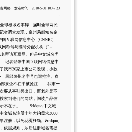
络 发布时间：2010-5-31 10:47:23
将被写入全球根域名零碎，届时全球网民
记者调查发现，泉州局部知名企
互联网信息中心（CNNIC）
过互联网称号与编号分配机构（I－
域名拜访互联网。但是中文域名尚
，记者登录中国互联网络信息中
了我市20家上市公司发现，少数
，局部泉州老字号也遭抢注。春
 局部泉企不在乎被抢注 我市一
次要从事鞋类出口，而老外是不
搜索到他们的网站，阅读产品信
不在乎。 &ldquo;中文域
文域名注册十年大约需求3000
册，以免花冤枉钱。&rdquo;
多，依据规则，尔后注册域名需提